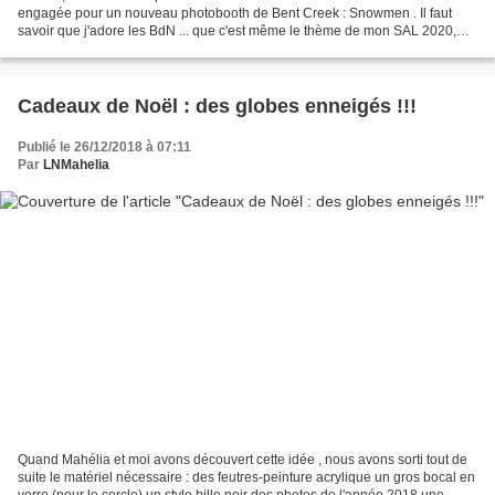
engagée pour un nouveau photobooth de Bent Creek : Snowmen . Il faut
savoir que j'adore les BdN ... que c'est même le thème de mon SAL 2020,
déjà fini, bouclé, validé (par Mahélia !! hihihi)...
Cadeaux de Noël : des globes enneigés !!!
Publié le 26/12/2018 à 07:11
Par
LNMahelia
Quand Mahélia et moi avons découvert cette idée , nous avons sorti tout de
suite le matériel nécessaire : des feutres-peinture acrylique un gros bocal en