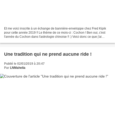
Et me voici inscrite à un échange de bannière-enveloppe chez Fred Kipik
pour cette année 2019 !! Le thème de ce mois-ci : Cochon ! Ben oui, c'est
l'année du Cochon dans l'astrologie chinoise !! :) Voici donc ce que j'ai
concocté pour Beya , pour une bonne...
Une tradition qui ne prend aucune ride !
Publié le 02/01/2019 à 20:47
Par
LNMahelia