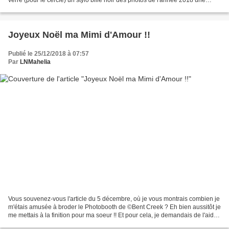
verre (pour le cercle) un stylo bille noir des photos de l'année 2018 une
paire de ciseaux un feutre...
Joyeux Noël ma Mimi d'Amour !!
Publié le 25/12/2018 à 07:57
Par
LNMahelia
Vous souvenez-vous l'article du 5 décembre, où je vous montrais combien je
m'étais amusée à broder le Photobooth de ©Bent Creek ? Eh bien aussitôt je
me mettais à la finition pour ma soeur !! Et pour cela, je demandais de l'aide
à ma chipie, vraisemblablement...