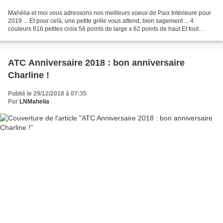
Mahélia et moi vous adressons nos meilleurs voeux de Paix Intérieure pour
2019 ... Et pour celà, une petite grille vous attend, bien sagement ... 4
couleurs 816 petites croix 56 points de large x 62 points de haut Et tout
comme à Noël, il suffit de m'envoyer...
ATC Anniversaire 2018 : bon anniversaire
Charline !
Publié le 29/12/2018 à 07:35
Par
LNMahelia