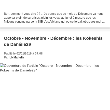
Bon, comment vous dire ?? ... Je pense que ce mois de Décembre va nous
apporter plein de surprises, plein les yeux, au fur et à mesure que les
finitions vont me parvenir !! Et c'est Viviane qui ouvre le bal, et croyez-moi sur
parole, j'espère que de là...
Octobre - Novembre - Décembre : les Kokeshis
de Danièle29
Publié le 02/01/2019 à 07:08
Par
LNMahelia