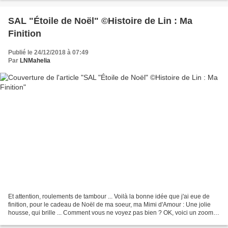
SAL "Étoile de Noël" ©Histoire de Lin : Ma
Finition
Publié le 24/12/2018 à 07:49
Par
LNMahelia
Et attention, roulements de tambour ... Voilà la bonne idée que j'ai eue de
finition, pour le cadeau de Noël de ma soeur, ma Mimi d'Amour : Une jolie
housse, qui brille ... Comment vous ne voyez pas bien ? OK, voici un zoom
qui sera peut-être un peu plus...