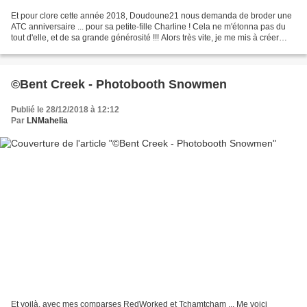
Et pour clore cette année 2018, Doudoune21 nous demanda de broder une
ATC anniversaire ... pour sa petite-fille Charline ! Cela ne m'étonna pas du
tout d'elle, et de sa grande générosité !!! Alors très vite, je me mis à créer
cette petite grille, et je...
©Bent Creek - Photobooth Snowmen
Publié le 28/12/2018 à 12:12
Par
LNMahelia
Et voilà, avec mes comparses RedWorked et Tchamtcham ... Me voici