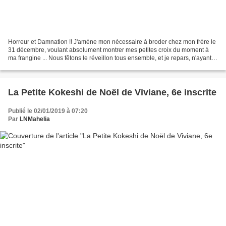
Horreur et Damnation !! J'amène mon nécessaire à broder chez mon frère le
31 décembre, voulant absolument montrer mes petites croix du moment à
ma frangine ... Nous fêtons le réveillon tous ensemble, et je repars, n'ayant
rien montré à ma soeur ... et...
La Petite Kokeshi de Noël de Viviane, 6e inscrite
Publié le 02/01/2019 à 07:20
Par
LNMahelia