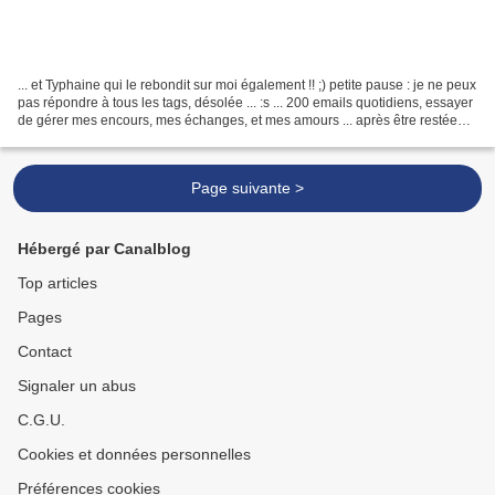
... et Typhaine qui le rebondit sur moi également !! ;) petite pause : je ne peux
pas répondre à tous les tags, désolée ... :s ... 200 emails quotidiens, essayer
de gérer mes encours, mes échanges, et mes amours ... après être restée
12h en dehors de...
Page suivante >
Hébergé par Canalblog
Top articles
Pages
Contact
Signaler un abus
C.G.U.
Cookies et données personnelles
Préférences cookies