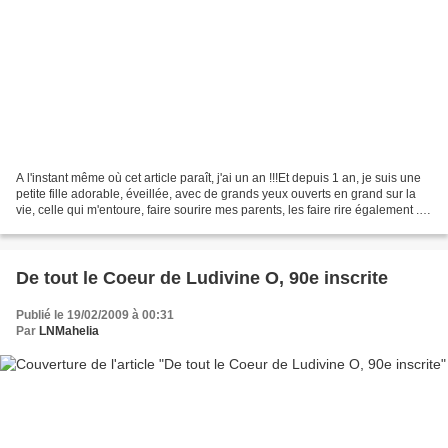
A l'instant même où cet article paraît, j'ai un an !!!Et depuis 1 an, je suis une
petite fille adorable, éveillée, avec de grands yeux ouverts en grand sur la
vie, celle qui m'entoure, faire sourire mes parents, les faire rire également ...
je n'ai toujours...
De tout le Coeur de Ludivine O, 90e inscrite
Publié le 19/02/2009 à 00:31
Par
LNMahelia