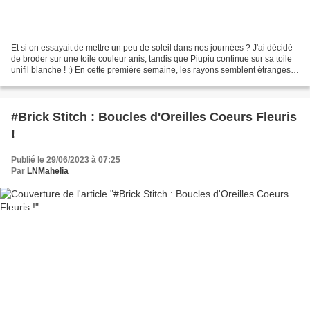
Et si on essayait de mettre un peu de soleil dans nos journées ? J'ai décidé
de broder sur une toile couleur anis, tandis que Piupiu continue sur sa toile
unifil blanche ! ;) En cette première semaine, les rayons semblent étranges
toutefois : Effectivement,...
#Brick Stitch : Boucles d'Oreilles Coeurs Fleuris
!
Publié le 29/06/2023 à 07:25
Par
LNMahelia