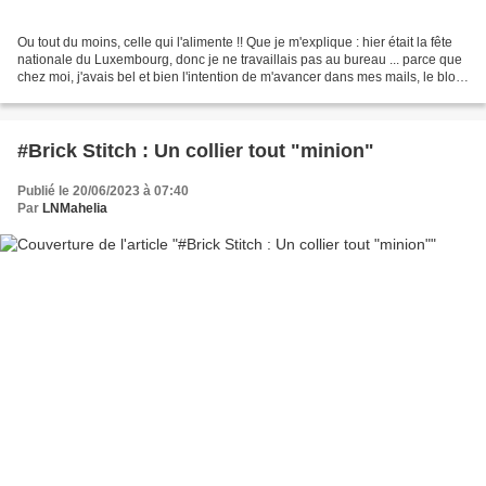
Ou tout du moins, celle qui l'alimente !! Que je m'explique : hier était la fête
nationale du Luxembourg, donc je ne travaillais pas au bureau ... parce que
chez moi, j'avais bel et bien l'intention de m'avancer dans mes mails, le blog,
et surtout, mon...
#Brick Stitch : Un collier tout "minion"
Publié le 20/06/2023 à 07:40
Par
LNMahelia