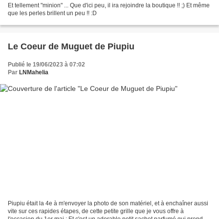
Et tellement "minion" ... Que d'ici peu, il ira rejoindre la boutique !! ;) Et même
que les perles brillent un peu !! :D
Le Coeur de Muguet de Piupiu
Publié le 19/06/2023 à 07:02
Par
LNMahelia
Piupiu était la 4e à m'envoyer la photo de son matériel, et à enchaîner aussi
vite sur ces rapides étapes, de cette petite grille que je vous offre à
l'occasion du 1er mai : Et c'est un adorable petit sachet parfumé qui prend