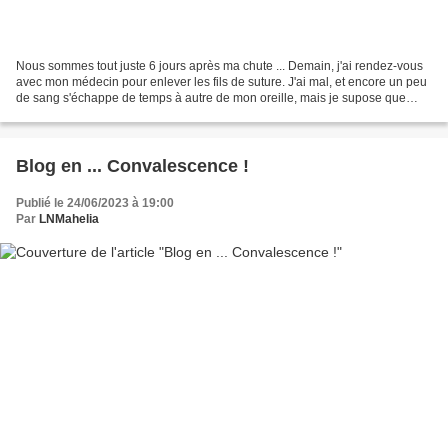
Nous sommes tout juste 6 jours après ma chute ... Demain, j'ai rendez-vous
avec mon médecin pour enlever les fils de suture. J'ai mal, et encore un peu
de sang s'échappe de temps à autre de mon oreille, mais je supose que
c'est celui qui avait coulé dedans...
Blog en ... Convalescence !
Publié le 24/06/2023 à 19:00
Par
LNMahelia