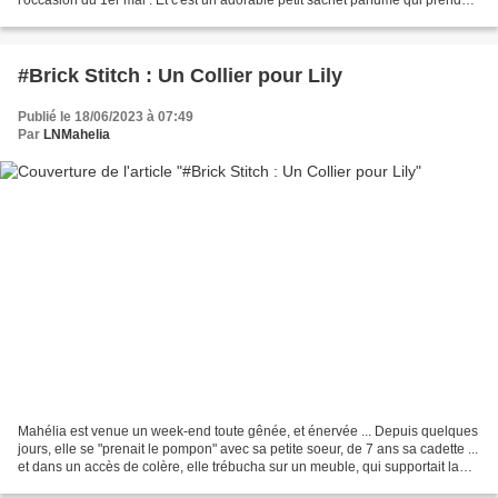
place dans son linge désormais...
#Brick Stitch : Un Collier pour Lily
Publié le 18/06/2023 à 07:49
Par
LNMahelia
Mahélia est venue un week-end toute gênée, et énervée ... Depuis quelques
jours, elle se "prenait le pompon" avec sa petite soeur, de 7 ans sa cadette ...
et dans un accès de colère, elle trébucha sur un meuble, qui supportait la
tirelire en céramique...