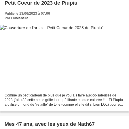
Petit Coeur de 2023 de Piupiu
Publié le 13/06/2023 à 07:06
Par
LNMahelia
Comme un petit cadeau de plus que je voulais faire aux co-saleuses de
2023, j'ai créé cette petite grille toute pétillante et toute colorée !! ... Et Piupiu
a utilisé un fond de "retaille" de toile (comme elle le dit si bien LOL) pour en
faire un délicat...
Mes 47 ans, avec les yeux de Nath67