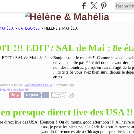
MAHÉLIA
>
CATEGORIES
>
HÉLÈNE & MAHÉLIA
9
IT !!! EDIT / SAL de Mai : 8e ét
Bonjour tout le monde !! Comme je vous l'avais
ne vous oublie pas !!! Voici donc l'avant-dernièr
non des moindres, puisqu'en fait il s'agit de la 
... :s :s :s Si vous avez bien suivi depuis le dépa
etites...
Mahelia à 08:00 -
Commentaires [
…
]
- Permalien [
#
]
SAL Mystère Mai 09
Repost
0
9
en presque direct live des USA !!
Bonsoir!!!Ou du moins, good afternoon !!! A l'heure 
isez, je pose les pieds pour la 2nde fois sur le tarmac 
yant du faire une escale à Chicago pour prendre la co