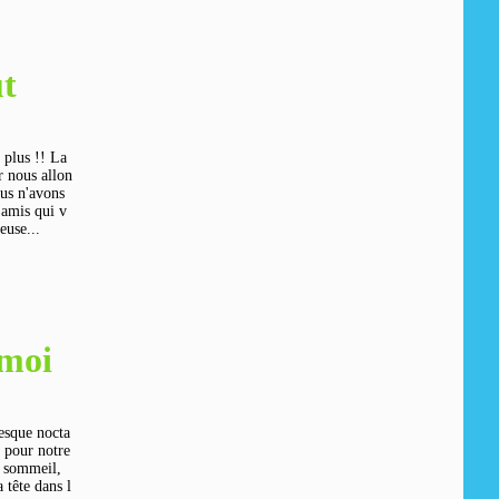
ut
 plus !! La
r nous allon
us n'avons
'amis qui v
euse...
moi
resque nocta
t pour notre
e sommeil,
 tête dans l