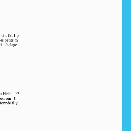
inette1981 p
es petits m
i l'étalage
en Hélène ??
en oui !!!
tionnée il y