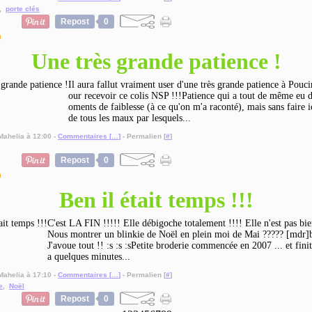
,
porte clés
Repost
0
9
Une très grande patience !
Il aura fallut vraiment user d'une très grande patience à Pouc
our recevoir ce colis NSP !!!Patience qui a tout de même eu d
oments de faiblesse (à ce qu'on m'a raconté), mais sans faire ic
de tous les maux par lesquels...
Mahelia à 12:00 -
Commentaires [
…
]
- Permalien [
#
]
Repost
0
9
Ben il était temps !!!
C'est LA FIN !!!!! Elle débigoche totalement !!!! Elle n'est pas bi
Nous montrer un blinkie de Noël en plein moi de Mai ????? [mdr]b
J'avoue tout !! :s :s :sPetite broderie commencée en 2007 ... et fini
a quelques minutes...
Mahelia à 17:10 -
Commentaires [
…
]
- Permalien [
#
]
e
,
Noël
Repost
0