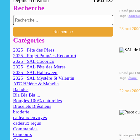
Depuis la création
1 865 137
Recherche
Posté par LN
Tags:
cadeau
23 mai 200
Catégories
2025 : Fête des Pères
2025 : Projet Poupées Réconfort
2025 : SAL Cocorico
2025 : SAL Fête des Mères
2025 : SAL Halloween
Posté par LN
2025 : SAL Mystère St Valentin
Tags:
étape
,
ATC Hélène & Mahélia
Balades
22 mai 200
Bla Bla Bla ...
Bougies 100% naturelles
Bracelets Brésiliens
broderie
cadeaux envoyés
cadeaux reçus
Commandes
Concours
Posté par LN