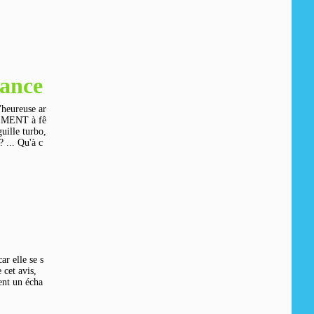
ance
'heureuse ar
LEMENT à fê
guille turbo,
? ... Qu'à c
ar elle se s
 cet avis,
ment un écha