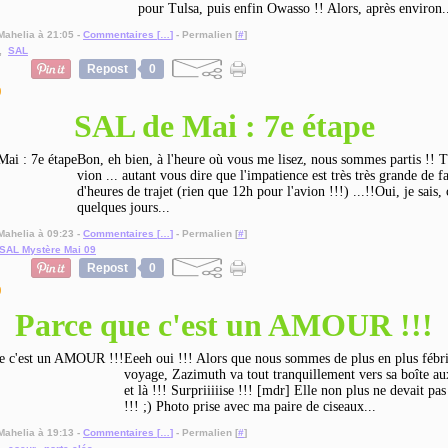
pour Tulsa, puis enfin Owasso !! Alors, après environ.
Mahelia à 21:05 -
Commentaires [
…
]
- Permalien [
#
]
,
SAL
Repost
0
9
SAL de Mai : 7e étape
Bon, eh bien, à l'heure où vous me lisez, nous sommes partis !! T
vion ... autant vous dire que l'impatience est très très grande de f
d'heures de trajet (rien que 12h pour l'avion !!!) ...!!Oui, je sais, 
quelques jours...
Mahelia à 09:23 -
Commentaires [
…
]
- Permalien [
#
]
SAL Mystère Mai 09
Repost
0
9
Parce que c'est un AMOUR !!!
Eeeh oui !!! Alors que nous sommes de plus en plus fébri
voyage, Zazimuth va tout tranquillement vers sa boîte aux 
et là !!! Surpriiiiise !!! [mdr] Elle non plus ne devait pas
!!! ;) Photo prise avec ma paire de ciseaux...
Mahelia à 19:13 -
Commentaires [
…
]
- Permalien [
#
]