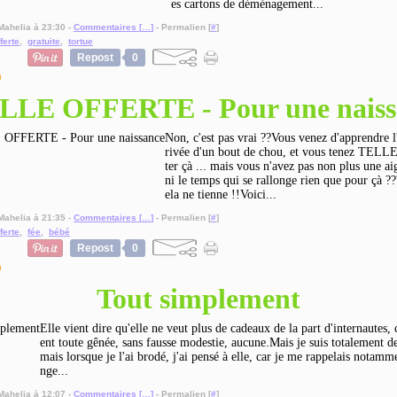
es cartons de déménagement...
Mahelia à 23:30 -
Commentaires [
…
]
- Permalien [
#
]
fferte
,
gratuite
,
tortue
Repost
0
9
LLE OFFERTE - Pour une naiss
Non, c'est pas vrai ??Vous venez d'apprendre l
rivée d'un bout de chou, et vous tenez TEL
ter çà ... mais vous n'avez pas non plus une ai
ni le temps qui se rallonge rien que pour çà ??
ela ne tienne !!Voici...
Mahelia à 21:35 -
Commentaires [
…
]
- Permalien [
#
]
fferte
,
fée
,
bébé
Repost
0
9
Tout simplement
Elle vient dire qu'elle ne veut plus de cadeaux de la part d'internautes, c
ent toute gênée, sans fausse modestie, aucune.Mais je suis totalement de
mais lorsque je l'ai brodé, j'ai pensé à elle, car je me rappelais notam
nge...
Mahelia à 12:07 -
Commentaires [
…
]
- Permalien [
#
]