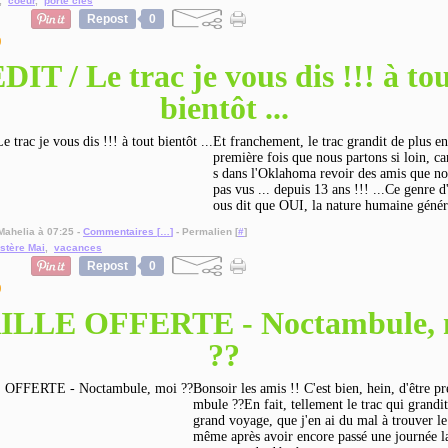
,
coeur
,
porte clés
Repost
0
9
DIT / Le trac je vous dis !!! à to
bientôt ...
Et franchement, le trac grandit de plus en
première fois que nous partons si loin, ca
s dans l'Oklahoma revoir des amis que no
pas vus ... depuis 13 ans !!! ...Ce genre d
ous dit que OUI, la nature humaine génér
Mahelia à 07:25 -
Commentaires [
…
]
- Permalien [
#
]
stère Mai
,
vacances
Repost
0
9
ILLE OFFERTE - Noctambule, 
??
Bonsoir les amis !! C'est bien, hein, d'être p
mbule ??En fait, tellement le trac qui grandi
grand voyage, que j'en ai du mal à trouver l
même après avoir encore passé une journée la