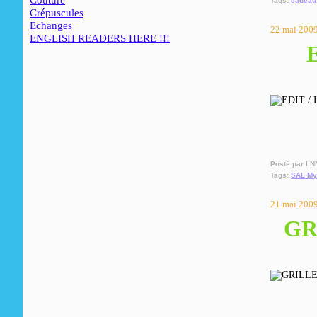
Couture
Tags:
cadeau
Crépuscules
Echanges
22 mai 200
ENGLISH READERS HERE !!!
E
Posté par LN
Tags:
SAL My
21 mai 200
GR