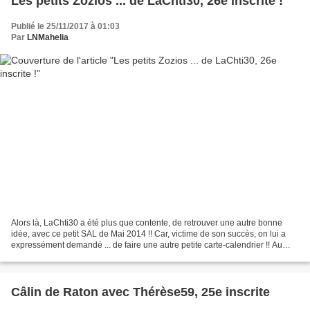
Les petits Zozios ... de LaChti30, 26e inscrite !
Publié le 25/11/2017 à 01:03
Par
LNMahelia
Alors là, LaChti30 a été plus que contente, de retrouver une autre bonne
idée, avec ce petit SAL de Mai 2014 !! Car, victime de son succès, on lui a
expressément demandé ... de faire une autre petite carte-calendrier !! Au
bout de 50 et des brouettes,...
Câlin de Raton avec Thérèse59, 25e inscrite