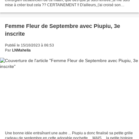
mise à créer tout cela ?? CERTAINEMENT !! D'ailleurs, j'ai croisé son
collègue, à qui j'ai montré la photo...
Femme Fleur de Septembre avec Piupiu, 3e
inscrite
Publié le 15/10/2023 à 06:53
Par
LNMahelia
Une bonne idée entraînant une autre ... Piupiu a donc finalisé sa petite grille
cadeau de septembre en cette adorable pochette ... MAIS ... la petite histoire