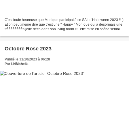
C'est toute heureuse que Monique participat à ce SAL d'Halloween 2023 !! :)
Et on peut même dire que c'est une " Happy " Monique qui a désormais une
trèèèèèèèès jolie déco dans son living room !! Cette mise en scène semble
faire penser qu'on n'attendait...
Octobre Rose 2023
Publié le 31/10/2023 à 06:28
Par
LNMahelia