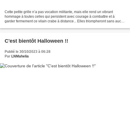
Cette petite grille n’a pas vocation militante, mais elle rend un vibrant
hommage à toutes celles qui persistent avec courage à combattre et à
garder fermement ce vilain crabe à distance... Elles triompheront sans aucun
doute !! 😊 La grille est toujours...
C'est bientôt Halloween !!
Publié le 30/10/2023 à 06:28
Par
LNMahelia