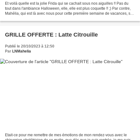
Et voilà quelle est la jolie Frida qui se cachait sous nos aiguilles !! Pas du
tout dans l'ambiance Halloween, elle, elle est plus coquette !! ;) Par contre,
Mahélia, qui est là avec nous pour cette première semaine de vacances, se
réjouit déjà à faire...
GRILLE OFFERTE : Latte Citrouille
Publié le 20/10/2023 à 12:50
Par
LNMahelia
Etait-ce pour me remettre de mes émotions de mon rendez-vous avec le
chirurgien obstétricien de ce matin, que dès que je suis rentrée, je me suis