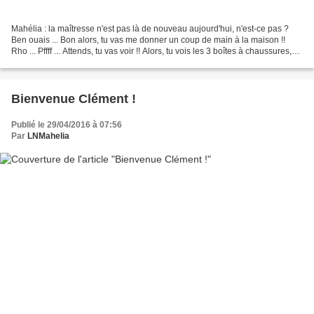
Mahélia : la maîtresse n'est pas là de nouveau aujourd'hui, n'est-ce pas ?
Ben ouais ... Bon alors, tu vas me donner un coup de main à la maison !!
Rho ... Pffff ... Attends, tu vas voir !! Alors, tu vois les 3 boîtes à chaussures,
là-bas ? Ouais !! Je...
Bienvenue Clément !
Publié le 29/04/2016 à 07:56
Par
LNMahelia