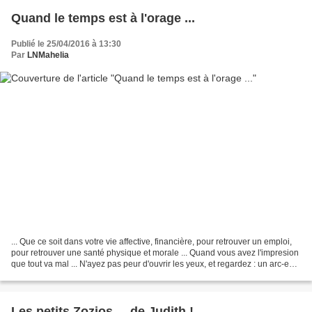
Quand le temps est à l'orage ...
Publié le 25/04/2016 à 13:30
Par
LNMahelia
... Que ce soit dans votre vie affective, financière, pour retrouver un emploi,
pour retrouver une santé physique et morale ... Quand vous avez l'impresion
que tout va mal ... N'ayez pas peur d'ouvrir les yeux, et regardez : un arc-en-
ciel est à votre...
Les petits Zozios ... de Judith !