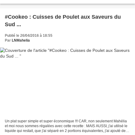
responsable de club, qui va se...
#Cookeo : Cuisses de Poulet aux Saveurs du
Sud ...
Publié le 26/04/2016 à 18:55
Par
LNMahelia
Un plat super simple et super économique !!! CAR, non seulement Mahélia
et moi nous sommes régalées avec cette recette : MAIS AUSSI, j'ai utilisé le
liquide qui restait, que j'ai séparé en 2 portions équivalentes, j'ai ajouté des