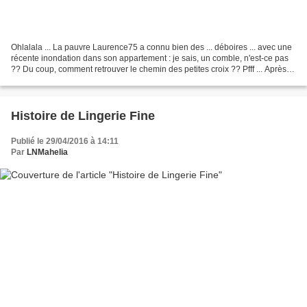
Ohlalala ... La pauvre Laurence75 a connu bien des ... déboires ... avec une
récente inondation dans son appartement : je sais, un comble, n'est-ce pas
?? Du coup, comment retrouver le chemin des petites croix ?? Pfff ... Après la
fatigue pour continuer...
Histoire de Lingerie Fine
Publié le 29/04/2016 à 14:11
Par
LNMahelia