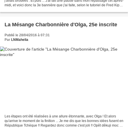
j'avais brodées : Et puis ... J'ai fait une pause dans mon repassage cet après-
midi, et voici donc la 3e bannière que j'ai faite, selon le tutoriel de Fred Kipik
! Je ne peux pas...
La Mésange Charbonnière d'Olga, 25e inscrite
Publié le 28/04/2016 à 07:31
Par
LNMahelia
Les étapes ont été réalisées à une allure étonnante, avec Olga ! Et alors
qu'arrive le moment de la finition ... Je me dis que les bonnes idées fusent en
République Tchèque !! Regardez donc comme c'est joli !! Opět děkuji moc na