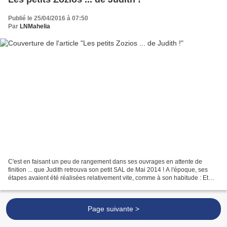
Publié le 25/04/2016 à 07:50
Par
LNMahelia
C'est en faisant un peu de rangement dans ses ouvrages en attente de
finition ... que Judith retrouva son petit SAL de Mai 2014 ! A l'époque, ses
étapes avaient été réalisées relativement vite, comme à son habitude : Et
puis ... Eh bien comme le printemps...
Page suivante >