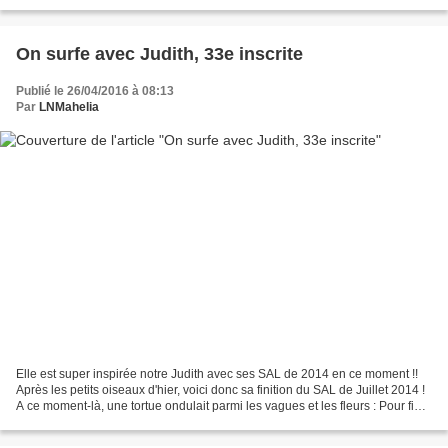
petites pâtes en forme...
On surfe avec Judith, 33e inscrite
Publié le 26/04/2016 à 08:13
Par
LNMahelia
Elle est super inspirée notre Judith avec ses SAL de 2014 en ce moment !!
Après les petits oiseaux d'hier, voici donc sa finition du SAL de Juillet 2014 !
A ce moment-là, une tortue ondulait parmi les vagues et les fleurs : Pour finir
... En jolie pochette...