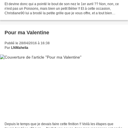
Et devine donc qui a pointé le bout de son nez le 1er avril ?? Non, non, ce
n'est pas un Poissons, mais bien un petit Bélier !! Et à cette occasion,
Christiane90 lui a brodé la petite grille que je vous offre, et a tout bien
décoré un petit cadre de forme...
Pour ma Valentine
Publié le 28/04/2016 à 16:38
Par
LNMahelia
Depuis le temps que je devais faire cette finition !! Voilà les étapes que