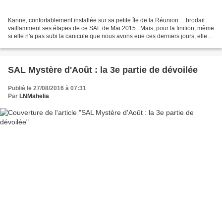
Karine, confortablement installée sur sa petite île de la Réunion ... brodait
vaillamment ses étapes de ce SAL de Mai 2015 : Mais, pour la finition, même
si elle n'a pas subi la canicule que nous avons eue ces derniers jours, elle a
transpiré quand même,...
SAL Mystère d'Août : la 3e partie de dévoilée
Publié le 27/08/2016 à 07:31
Par
LNMahelia