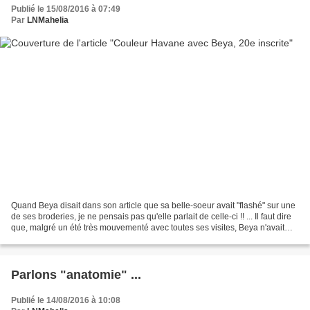
Publié le 15/08/2016 à 07:49
Par
LNMahelia
Quand Beya disait dans son article que sa belle-soeur avait "flashé" sur une
de ses broderies, je ne pensais pas qu'elle parlait de celle-ci !! ... Il faut dire
que, malgré un été très mouvementé avec toutes ses visites, Beya n'avait
que très peu de temps...
Parlons "anatomie" ...
Publié le 14/08/2016 à 10:08