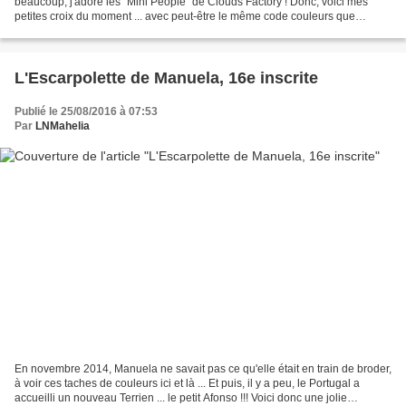
beaucoup, j'adore les "Mini People" de Clouds Factory ! Donc, voici mes
petites croix du moment ... avec peut-être le même code couleurs que
l'original, mais les références DMC de mon...
L'Escarpolette de Manuela, 16e inscrite
Publié le 25/08/2016 à 07:53
Par
LNMahelia
En novembre 2014, Manuela ne savait pas ce qu'elle était en train de broder,
à voir ces taches de couleurs ici et là ... Et puis, il y a peu, le Portugal a
accueilli un nouveau Terrien ... le petit Afonso !!! Voici donc une jolie