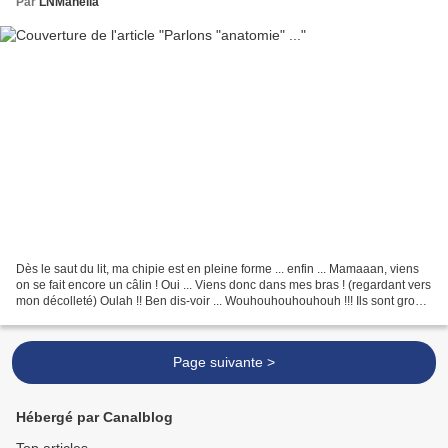
Par
LNMahelia
Dès le saut du lit, ma chipie est en pleine forme ... enfin ... Mamaaan, viens
on se fait encore un câlin ! Oui ... Viens donc dans mes bras ! (regardant vers
mon décolleté) Oulah !! Ben dis-voir ... Wouhouhouhouhouh !!! Ils sont gros,
ceux-là ! Ben oui,...
Page suivante >
Hébergé par Canalblog