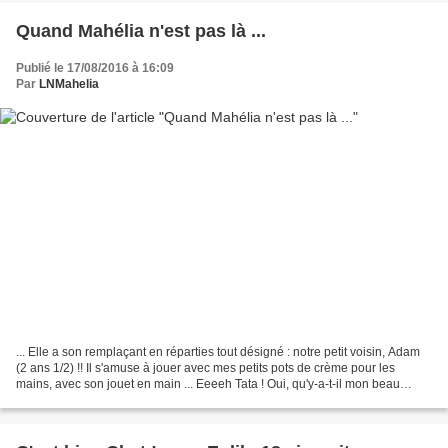
Quand Mahélia n'est pas là ...
Publié le 17/08/2016 à 16:09
Par
LNMahelia
... Elle a son remplaçant en réparties tout désigné : notre petit voisin, Adam
(2 ans 1/2) !! Il s'amuse à jouer avec mes petits pots de crème pour les
mains, avec son jouet en main ... Eeeeh Tata ! Oui, qu'y-a-t-il mon beau
gosse ? A fu ?? Le zozosaure...