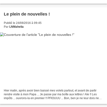
occasion de lui offrir...
Le plein de nouvelles !
Publié le 24/08/2016 à 09:45
Par
LNMahelia
Hier matin, après avoir bien baissé mes volets partout, et avant de partir
rendre visite à mon Papa ... Je passe par ma boîte aux lettres ! Aïe !! Les
impôts ... ouvrons-la en premier !! PFIOUUU ... Bon, ben je ne leur dois rien !
;) (en même temps, la...