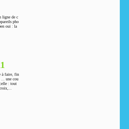
n ligne de c
ppareils pho
en oui : la
11
e à faire, fin
... une cou
elle : tout
roix,...