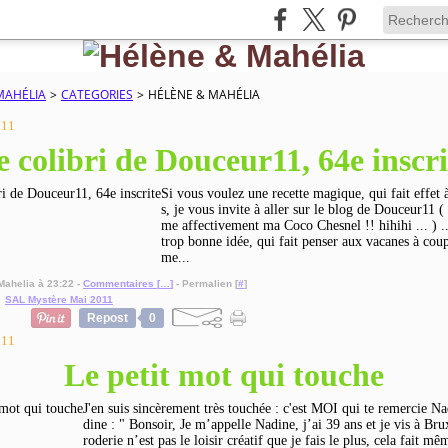
MAHÉLIA
>
CATEGORIES
>
HÉLÈNE & MAHÉLIA
011
e colibri de Douceur11, 64e inscri
Si vous voulez une recette magique, qui fait effet 
s, je vous invite à aller sur le blog de Douceur11 
me affectivement ma Coco Chesnel !! hihihi ... ) ..
trop bonne idée, qui fait penser aux vacanes à coup
me...
Mahelia à 23:22 -
Commentaires [
…
]
- Permalien [
#
]
,
SAL Mystère Mai 2011
Repost
0
011
Le petit mot qui touche
J'en suis sincèrement très touchée : c'est MOI qui te remercie N
dine : " Bonsoir, Je m’appelle Nadine, j’ai 39 ans et je vis à Bru
roderie n’est pas le loisir créatif que je fais le plus, cela fait mê