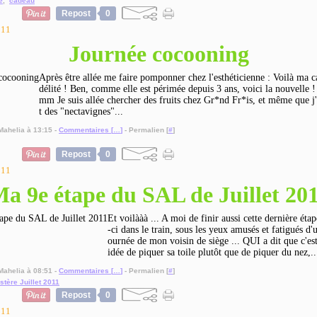
e
,
cadeau
Repost
0
011
Journée cocooning
Après être allée me faire pomponner chez l'esthéticienne : Voilà ma car
délité ! Ben, comme elle est périmée depuis 3 ans, voici la nouvelle
mm Je suis allée chercher des fruits chez Gr*nd Fr*is, et même que j
t des "nectavignes"...
Mahelia à 13:15 -
Commentaires [
…
]
- Permalien [
#
]
Repost
0
011
a 9e étape du SAL de Juillet 20
Et voilààà ... A moi de finir aussi cette dernière étap
-ci dans le train, sous les yeux amusés et fatigués d'
ournée de mon voisin de siège ... QUI a dit que c'e
idée de piquer sa toile plutôt que de piquer du nez,..
Mahelia à 08:51 -
Commentaires [
…
]
- Permalien [
#
]
tère Juillet 2011
Repost
0
011