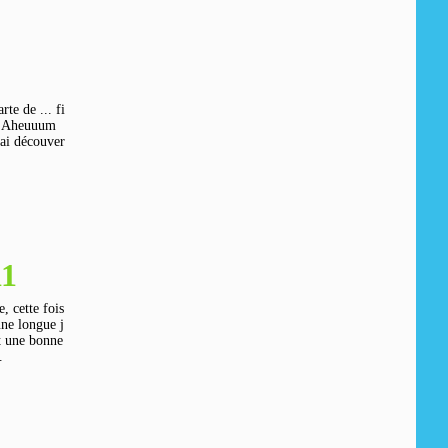
te de ... fi
 ! Aheuuum
'ai découver
11
e, cette fois
une longue j
st une bonne
.