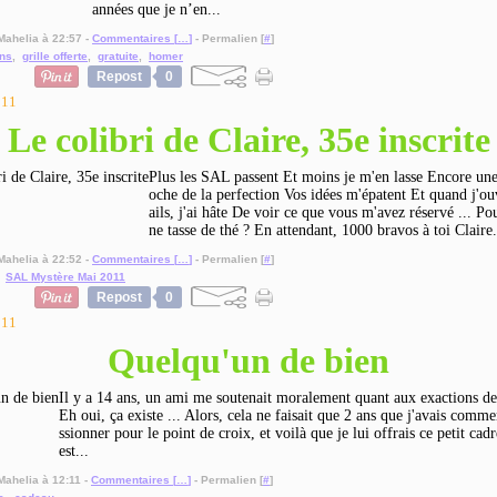
années que je n’en...
Mahelia à 22:57 -
Commentaires [
…
]
- Permalien [
#
]
ns
,
grille offerte
,
gratuite
,
homer
Repost
0
011
Le colibri de Claire, 35e inscrite
Plus les SAL passent Et moins je m'en lasse Encore une
oche de la perfection Vos idées m'épatent Et quand j'o
ails, j'ai hâte De voir ce que vous m'avez réservé ... Po
ne tasse de thé ? En attendant, 1000 bravos à toi Claire.
Mahelia à 22:52 -
Commentaires [
…
]
- Permalien [
#
]
,
SAL Mystère Mai 2011
Repost
0
011
Quelqu'un de bien
Il y a 14 ans, un ami me soutenait moralement quant aux exactions de 
Eh oui, ça existe ... Alors, cela ne faisait que 2 ans que j'avais comm
ssionner pour le point de croix, et voilà que je lui offrais ce petit cadr
est...
Mahelia à 12:11 -
Commentaires [
…
]
- Permalien [
#
]