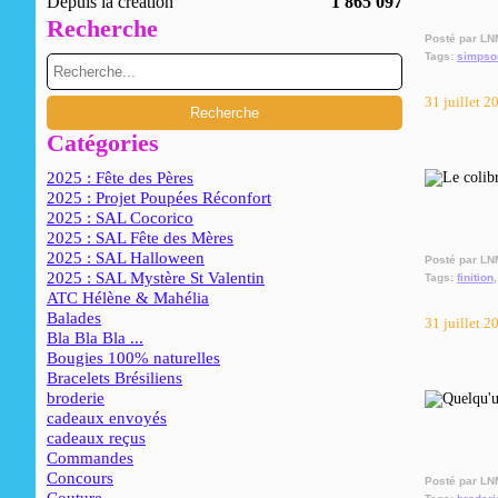
Depuis la création
1 865 097
Recherche
Posté par LN
Tags:
simpso
31 juillet 2
Catégories
2025 : Fête des Pères
2025 : Projet Poupées Réconfort
2025 : SAL Cocorico
2025 : SAL Fête des Mères
2025 : SAL Halloween
Posté par LN
2025 : SAL Mystère St Valentin
Tags:
finition
ATC Hélène & Mahélia
Balades
31 juillet 2
Bla Bla Bla ...
Bougies 100% naturelles
Bracelets Brésiliens
broderie
cadeaux envoyés
cadeaux reçus
Commandes
Concours
Posté par LN