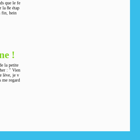
nds que le fe
r la 8e étap
 fin, hein
ne !
e la petite
her : " Vien
e lève, je v
es me regard