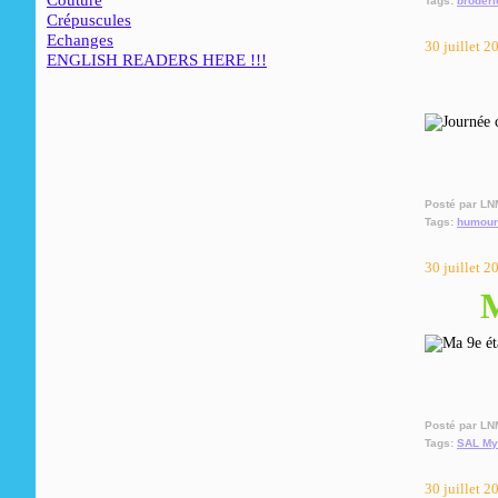
Couture
Tags:
broderi
Crépuscules
Echanges
30 juillet 2
ENGLISH READERS HERE !!!
Posté par LN
Tags:
humour
30 juillet 2
M
Posté par LN
Tags:
SAL Mys
30 juillet 2