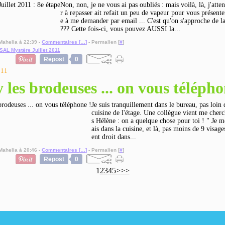
Non, non, je ne vous ai pas oubliés : mais voilà, là, j'atte
r à repasser ait refait un peu de vapeur pour vous présente
e à me demander par email ... C'est qu'on s'approche de la
??? Cette fois-ci, vous pouvez AUSSI la...
Mahelia à 22:39 -
Commentaires [
…
]
- Permalien [
#
]
SAL Mystère Juillet 2011
Repost
0
011
 les brodeuses ... on vous télépho
Je suis tranquillement dans le bureau, pas loin d
cuisine de l'étage. Une collègue vient me cherc
s Hélène : on a quelque chose pour toi ! " Je m
ais dans la cuisine, et là, pas moins de 9 visag
ent droit dans...
Mahelia à 20:46 -
Commentaires [
…
]
- Permalien [
#
]
Repost
0
1
2
3
4
5
>
>>