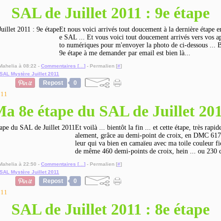
SAL de Juillet 2011 : 9e étape
Et nous voici arrivés tout doucement à la dernière étape e
e SAL ... Et vous voici tout doucement arrivés vers vos a
to numériques pour m'envoyer la photo de ci-dessous ... B
9e étape à me demander par email est bien là...
Mahelia à 08:22 -
Commentaires [
…
]
- Permalien [
#
]
SAL Mystère Juillet 2011
Repost
0
011
a 8e étape du SAL de Juillet 20
Et voilà ... bientôt la fin ... et cette étape, très rapid
alement, grâce au demi-point de croix, en DMC 617 
leur qui va bien en camaïeu avec ma toile couleur fic
de même 460 demi-points de croix, hein ... ou 230 c
Mahelia à 22:50 -
Commentaires [
…
]
- Permalien [
#
]
SAL Mystère Juillet 2011
Repost
0
011
SAL de Juillet 2011 : 8e étape