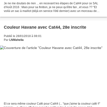
Je ne me doutais de rien ... en recevant les étapes de Cat44 pour ce SAL
d'Août 2016 : Mais pour sa finition, je ne peux qu'être fan , et vous ?? "Et
voilà un sac à maillot (déjà en service l'été dernier) avec un morceau de
paréo, qui vient vraiment de...
Couleur Havane avec Cat44, 28e inscrite
Publié le 28/01/2018 à 08:01
Par
LNMahelia
Et ce sera même couleur Café pour Cat44 (... "que j'aime ta couleur café !!"