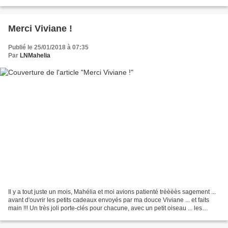
déjà réalisé avec ses premières kokeshis...
Merci Viviane !
Publié le 25/01/2018 à 07:35
Par
LNMahelia
Il y a tout juste un mois, Mahélia et moi avions patienté trèèèès sagement ...
avant d'ouvrir les petits cadeaux envoyés par ma douce Viviane ... et faits
main !!! Un très joli porte-clés pour chacune, avec un petit oiseau ... les
détails sont si délicats...