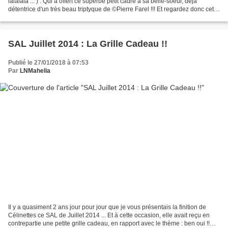
lalalala ... ) : Qui a offert ce superbe petit cadre à sa belle-soeur, déjà
détentrice d'un très beau triptyque de ©Pierre Farel !!! Et regardez donc cette
bonne idée, toute...
SAL Juillet 2014 : La Grille Cadeau !!
Publié le 27/01/2018 à 07:53
Par
LNMahelia
Il y a quasiment 2 ans jour pour jour que je vous présentais la finition de
Célinettes ce SAL de Juillet 2014 ... Et à cette occasion, elle avait reçu en
contrepartie une petite grille cadeau, en rapport avec le thème : ben oui !!