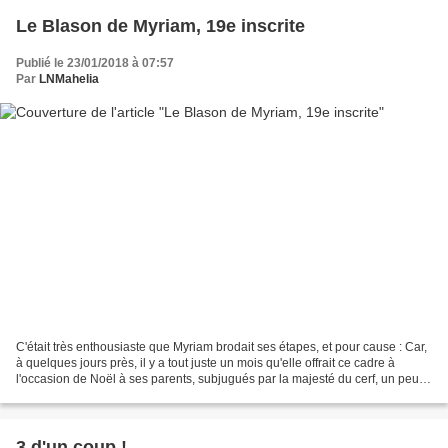
Le Blason de Myriam, 19e inscrite
Publié le 23/01/2018 à 07:57
Par
LNMahelia
C'était très enthousiaste que Myriam brodait ses étapes, et pour cause : Car,
à quelques jours près, il y a tout juste un mois qu'elle offrait ce cadre à
l'occasion de Noël à ses parents, subjugués par la majesté du cerf, un peu
comme son papa détenteur...
3 d'un coup !