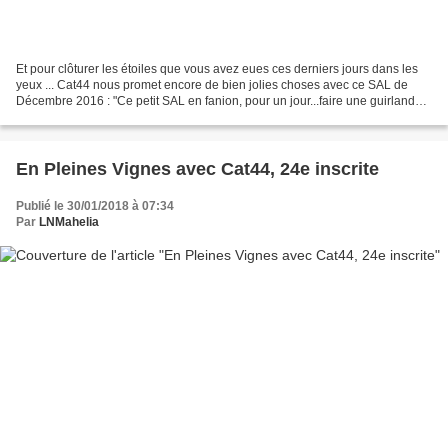
Et pour clôturer les étoiles que vous avez eues ces derniers jours dans les
yeux ... Cat44 nous promet encore de bien jolies choses avec ce SAL de
Décembre 2016 : "Ce petit SAL en fanion, pour un jour...faire une guirlande !"
... Devinez quoi ? BEN OUI...
En Pleines Vignes avec Cat44, 24e inscrite
Publié le 30/01/2018 à 07:34
Par
LNMahelia