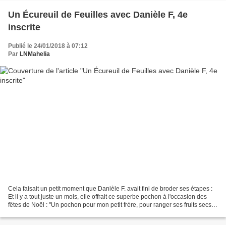
Un Écureuil de Feuilles avec Danièle F, 4e
inscrite
Publié le 24/01/2018 à 07:12
Par
LNMahelia
Cela faisait un petit moment que Danièle F. avait fini de broder ses étapes :
Et il y a tout juste un mois, elle offrait ce superbe pochon à l'occasion des
fêtes de Noël : "Un pochon pour mon petit frère, pour ranger ses fruits secs :
il l'adore, et il...