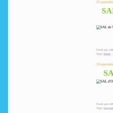
25 septemb
SAL
Posté par LN
Tags:
étape
,
24 septemb
SA
Posté par LN
Tags:
inscrip