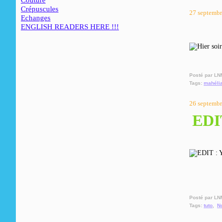
Couture
Crépuscules
27 septemb
Echanges
ENGLISH READERS HERE !!!
Posté par LN
Tags:
mahéli
26 septemb
EDIT
Posté par LN
Tags:
tuto
,
N