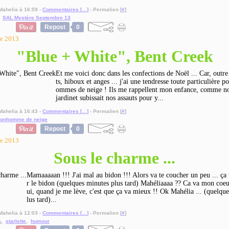
Mahelia à 16:59 -
Commentaires [
…
]
- Permalien [
#
]
,
SAL Mystère Septembre 13
Repost
0
re 2013
"Blue + White", Bent Creek
Et me voici donc dans les confections de Noël ... Car, outre
ts, hiboux et anges ... j'ai une tendresse toute particulière p
ommes de neige ! Ils me rappellent mon enfance, comme no
jardinet subissait nos assauts pour y...
Mahelia à 16:43 -
Commentaires [
…
]
- Permalien [
#
]
onhomme de neige
Repost
0
re 2013
Sous le charme ...
Mamaaaaan !!! J'ai mal au bidon !!! Alors va te coucher un peu ... ça 
r le bidon (quelques minutes plus tard) Mahéliaaaa ?? Ca va mon coeu
ui, quand je me lève, c'est que ça va mieux !! Ok Mahélia ... (quelqu
lus tard)...
Mahelia à 12:03 -
Commentaires [
…
]
- Permalien [
#
]
a
,
starlette
,
humour