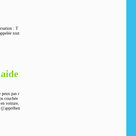
rsation : T
appelée tout
 aide
e peux pas r
mps couchée
en voiture,
 (j'appréhen