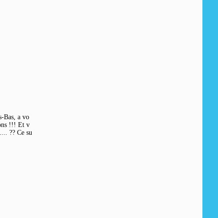
s-Bas, a vo
s !!! Et v
.... ?? Ce su