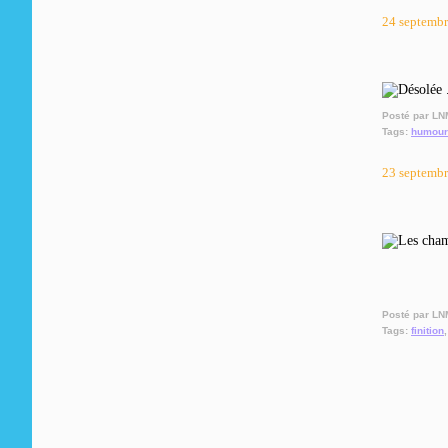
24 septemb
Posté par LN
Tags:
humour
23 septemb
Posté par LN
Tags:
finition