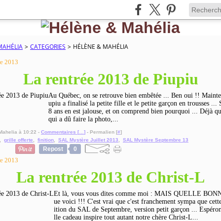
MAHÉLIA
>
CATEGORIES
>
HÉLÈNE & MAHÉLIA
re 2013
La rentrée 2013 de Piupiu
Au Québec, on se retrouve bien embêtée ... Ben oui !! Mainte
upiu a finalisé la petite fille et le petite garçon en trousses ... 
8 ans en est jalouse, et on comprend bien pourquoi ... Déjà que
qui a dû faire la photo,...
Mahelia à 10:22 -
Commentaires [
…
]
- Permalien [
#
]
,
grille offerte
,
finition
,
SAL Mystère Juillet 2013
,
SAL Mystère Septembre 13
Repost
0
re 2013
La rentrée 2013 de Christ-L
Et là, vous vous dites comme moi : MAIS QUELLE BON
ue voici !!! C'est vrai que c'est franchement sympa que cette
ition du SAL de Septembre, version petit garçon ... Espéron
lle cadeau inspire tout autant notre chère Christ-L...