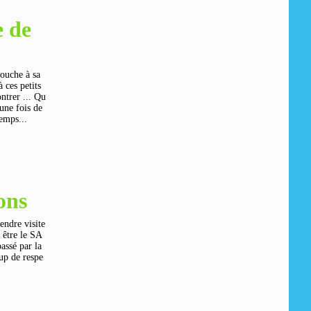
e de
ouche à sa
 ces petits
ntrer ... Qu
 une fois de
emps...
ons
ndre visite
t être le SA
passé par la
oup de respe