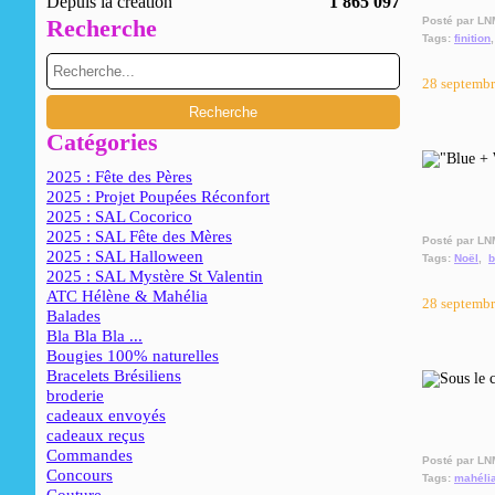
Depuis la création
1 865 097
Recherche
Posté par LN
Tags:
finition
28 septemb
Catégories
2025 : Fête des Pères
2025 : Projet Poupées Réconfort
2025 : SAL Cocorico
2025 : SAL Fête des Mères
Posté par LN
2025 : SAL Halloween
Tags:
Noël
,
b
2025 : SAL Mystère St Valentin
ATC Hélène & Mahélia
28 septemb
Balades
Bla Bla Bla ...
Bougies 100% naturelles
Bracelets Brésiliens
broderie
cadeaux envoyés
cadeaux reçus
Commandes
Posté par LN
Concours
Tags:
mahéli