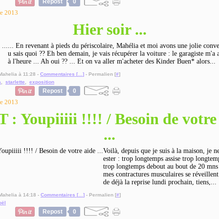
Repost
0
re 2013
Hier soir ...
... En revenant à pieds du périscolaire, Mahélia et moi avons une jolie conve
u sais quoi ?? Eh ben demain, je vais récupérer la voiture : le garagiste m'a 
à l'heure ... Ah oui ?? ... Et on va aller m'acheter des Kinder Buen* alors...
Mahelia à 11:28 -
Commentaires [
…
]
- Permalien [
#
]
a
,
starlette
,
exposition
Repost
0
re 2013
 : Youpiiiii !!!! / Besoin de votre
...
Voilà, depuis que je suis à la maison, je n
ester : trop longtemps assise trop longte
trop longtemps debout au bout de 20 mns 
mes contractures musculaires se réveillent
de déjà la reprise lundi prochain, tiens,...
Mahelia à 14:18 -
Commentaires [
…
]
- Permalien [
#
]
oël
Repost
0