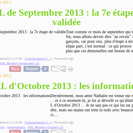
re 2013
 de Septembre 2013 : la 7e étap
validée
Tout comme ce mois de septembre qui t
fin, nous allons devoir dire "au revoir" à
garçons, car pour eux, plus d'étape à mo
elque part, c'est normal : ce qui prouve
plus que ces demoiselles ont besoin de t
Mahelia à 17:48 -
Commentaires [
…
]
- Permalien [
#
]
SAL Mystère Septembre 13
Repost
0
re 2013
L d'Octobre 2013 : les informati
Dernièrement, mon amie Nathalie est venue me re
... et à ce moment-là, je lui ai dévoilé ce qu'allai
L d'Octobre 2013 ... Je ne sais pas ce qui lui est 
tête, mais ses mains ont tenu la toile avec beauc
ct,...
Mahelia à 19:39 -
Commentaires [
…
]
- Permalien [
#
]
tion
,
informations
,
SAL Mystère Octobre 13
Repost
0