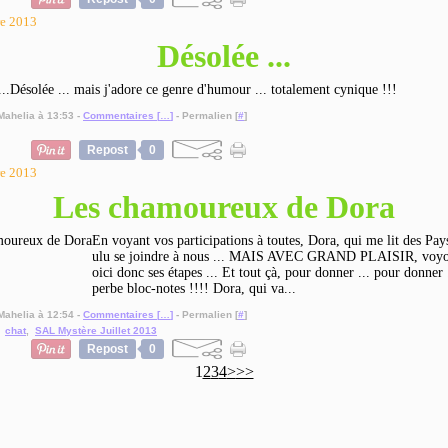
re 2013
Désolée ...
Désolée ... mais j'adore ce genre d'humour ... totalement cynique !!!
Mahelia à 13:53 -
Commentaires [
…
]
- Permalien [
#
]
Repost
0
re 2013
Les chamoureux de Dora
En voyant vos participations à toutes, Dora, qui me lit des Pay
ulu se joindre à nous ... MAIS AVEC GRAND PLAISIR, voyon
oici donc ses étapes ... Et tout çà, pour donner ... pour donner 
perbe bloc-notes !!!! Dora, qui va...
Mahelia à 12:54 -
Commentaires [
…
]
- Permalien [
#
]
,
chat
,
SAL Mystère Juillet 2013
Repost
0
1
2
3
4
>
>>