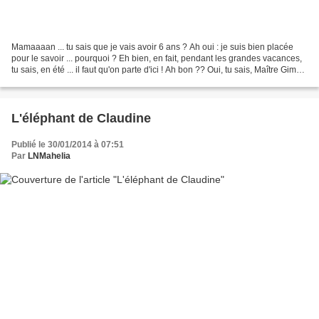
Mamaaaan ... tu sais que je vais avoir 6 ans ? Ah oui : je suis bien placée
pour le savoir ... pourquoi ? Eh bien, en fait, pendant les grandes vacances,
tu sais, en été ... il faut qu'on parte d'ici ! Ah bon ?? Oui, tu sais, Maître Gims,
j'aimerais bien...
L'éléphant de Claudine
Publié le 30/01/2014 à 07:51
Par
LNMahelia