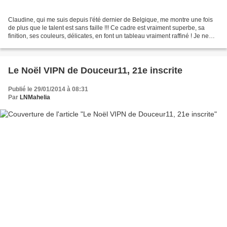
Claudine, qui me suis depuis l'été dernier de Belgique, me montre une fois
de plus que le talent est sans faille !!! Ce cadre est vraiment superbe, sa
finition, ses couleurs, délicates, en font un tableau vraiment raffiné ! Je ne
pensais pas que ma modeste...
Le Noël VIPN de Douceur11, 21e inscrite
Publié le 29/01/2014 à 08:31
Par
LNMahelia