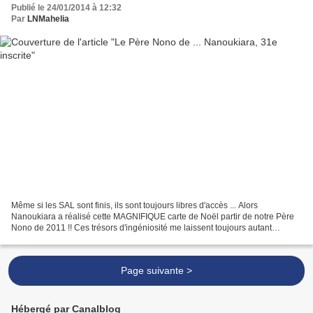
Publié le 24/01/2014 à 12:32
Par
LNMahelia
Même si les SAL sont finis, ils sont toujours libres d'accès ... Alors
Nanoukiara a réalisé cette MAGNIFIQUE carte de Noël partir de notre Père
Nono de 2011 !! Ces trésors d'ingéniosité me laissent toujours autant
admirative !!! Regardez donc tous les...
Page suivante >
Hébergé par Canalblog