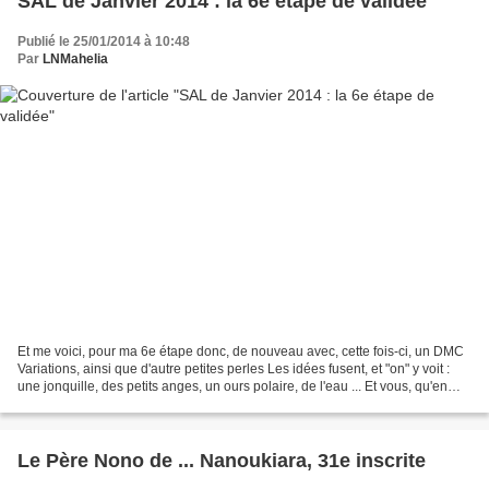
SAL de Janvier 2014 : la 6e étape de validée
Publié le 25/01/2014 à 10:48
Par
LNMahelia
Et me voici, pour ma 6e étape donc, de nouveau avec, cette fois-ci, un DMC
Variations, ainsi que d'autre petites perles Les idées fusent, et "on" y voit :
une jonquille, des petits anges, un ours polaire, de l'eau ... Et vous, qu'en
pensez-vous ??
Le Père Nono de ... Nanoukiara, 31e inscrite