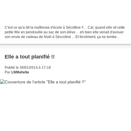
C'est ce qu'a dit la maîtresse d'école à Sécottine !! ... Car, quand elle vit cette
petite fille en pendouille au sac de son élève ... eh bien elle venait d'avouer
son envie de cadeau de Noël à Séccotine ... Et forcément, ça ne tombe
jamais dans l'oreille...
Elle a tout planifié !!
Publié le 30/01/2014 à 17:18
Par
LNMahelia