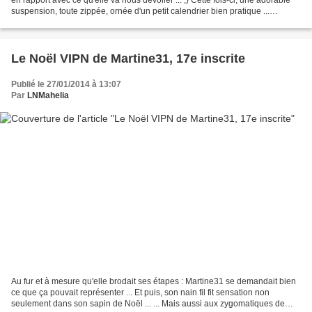
suspension, toute zippée, ornée d'un petit calendrier bien pratique ...
ORIGINAL et ACTUEL, n'est-ce...
Le Noël VIPN de Martine31, 17e inscrite
Publié le 27/01/2014 à 13:07
Par
LNMahelia
Au fur et à mesure qu'elle brodait ses étapes : Martine31 se demandait bien
ce que ça pouvait représenter ... Et puis, son nain fil fit sensation non
seulement dans son sapin de Noël ... ... Mais aussi aux zygomatiques de