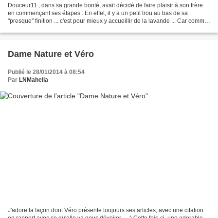
Douceur11 , dans sa grande bonté, avait décidé de faire plaisir à son frère
en commençant ses étapes : En effet, il y a un petit trou au bas de sa
"presque" finition ... c'est pour mieux y accueillir de la lavande ... Car comme
l'ex-femme de son frère...
Dame Nature et Véro
Publié le 28/01/2014 à 08:54
Par
LNMahelia
J'adore la façon dont Véro présente toujours ses articles, avec une citation
en rapport avec ce qu'elle va nous dévoiler ... ;) Cette fois-ci, une adorable