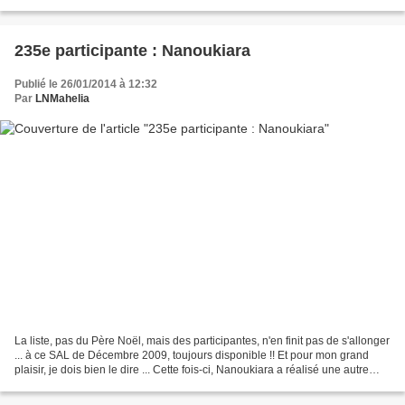
Martine31 !!! (" Je tiens à te...
235e participante : Nanoukiara
Publié le 26/01/2014 à 12:32
Par
LNMahelia
La liste, pas du Père Noël, mais des participantes, n'en finit pas de s'allonger
... à ce SAL de Décembre 2009, toujours disponible !! Et pour mon grand
plaisir, je dois bien le dire ... Cette fois-ci, Nanoukiara a réalisé une autre
carte de Noël, toute...