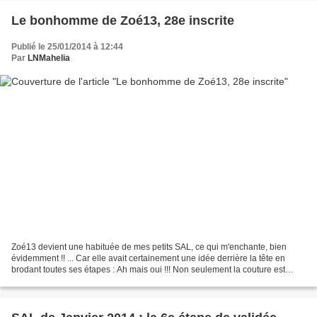
Le bonhomme de Zoé13, 28e inscrite
Publié le 25/01/2014 à 12:44
Par
LNMahelia
Zoé13 devient une habituée de mes petits SAL, ce qui m'enchante, bien
évidemment !! ... Car elle avait certainement une idée derrière la tête en
brodant toutes ses étapes : Ah mais oui !!! Non seulement la couture est
originale (moi, je suis fan !!),...