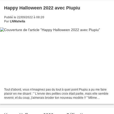
Happy Halloween 2022 avec Piupiu
Publié le 22/09/2022 à 08:20
Par
LNMahelia
Tout d'abord, vous n'imaginez pas du tout à quel point Piupiu a pu me faire
plaisir en me disant : " L'envie des petites croix était partie, mais elle semble
revenir, et du coup, j'aimerais broder ton nouveau modèle !! " Même
éloignées à des milliers...