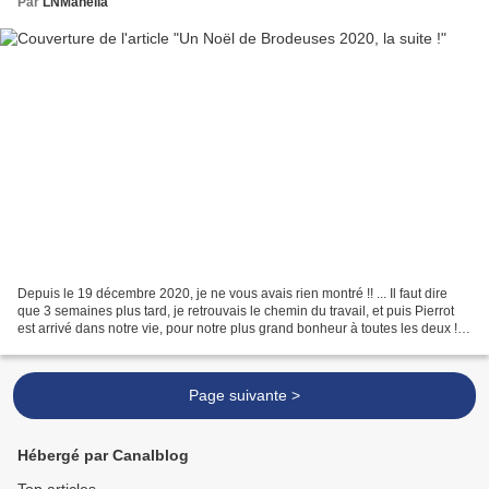
Par
LNMahelia
Depuis le 19 décembre 2020, je ne vous avais rien montré !! ... Il faut dire
que 3 semaines plus tard, je retrouvais le chemin du travail, et puis Pierrot
est arrivé dans notre vie, pour notre plus grand bonheur à toutes les deux !
Depuis, toute une organisation...
Page suivante >
Hébergé par Canalblog