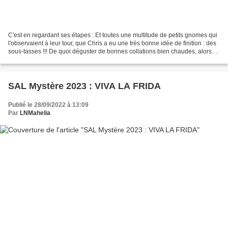
C'est en regardant ses étapes : Et toutes une multitude de petits gnomes qui
l'observaient à leur tour, que Chris a eu une très bonne idée de finition : des
sous-tasses !!! De quoi déguster de bonnes collations bien chaudes, alors
que la pluie de septembre...
SAL Mystère 2023 : VIVA LA FRIDA
Publié le 28/09/2022 à 13:09
Par
LNMahelia