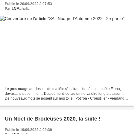
Publié le 20/09/2022 à 07:53
Par
LNMahelia
Le gros nuage au-dessus de ma tête s'est transformé en tempête Fiona,
dévastant tout en moi ... Décidément, cet automne va être long à passer ...
De nouveaux mots se posent sur nos toile : Potiron - Croustiller - Vendanges
- Brouillard En Allemand : Kürbis...
Un Noël de Brodeuses 2020, la suite !
Publié le 19/09/2022 à 09:39