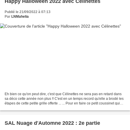
Happy Halloween 2022 avec Célinettes
Publié le 21/09/2022 à 07:13
Par
LNMahelia
Eh bien ce qu'on peut dire, c'est que Célinettes ne sera pas en retard dans
sa déco cette année non plus !! C'est en un temps record qu'elle a brodé les
étapes de cette petite grille offerte ... ... Pour en faire ce petit coussinet qui
invite à la fête...
SAL Nuage d'Automne 2022 : 2e partie