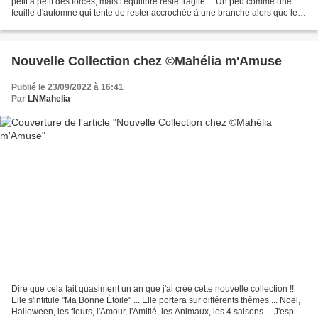
petit à petit des forces, mais l'équilibre reste fragile ... Un peu comme une
feuille d'automne qui tente de rester accrochée à une branche alors que le
vent souffle fort autour...
Nouvelle Collection chez ©Mahélia m'Amuse
Publié le 23/09/2022 à 16:41
Par
LNMahelia
Dire que cela fait quasiment un an que j'ai créé cette nouvelle collection !!
Elle s'intitule "Ma Bonne Étoile" ... Elle portera sur différents thèmes ... Noël,
Halloween, les fleurs, l'Amour, l'Amitié, les Animaux, les 4 saisons ... J'espère