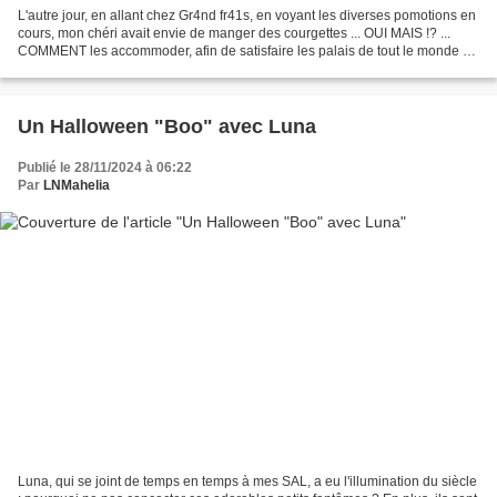
L'autre jour, en allant chez Gr4nd fr41s, en voyant les diverses pomotions en
cours, mon chéri avait envie de manger des courgettes ... OUI MAIS !? ...
COMMENT les accommoder, afin de satisfaire les palais de tout le monde ??
Pas de problème : un tour...
Un Halloween "Boo" avec Luna
Publié le 28/11/2024 à 06:22
Par
LNMahelia
Luna, qui se joint de temps en temps à mes SAL, a eu l'illumination du siècle