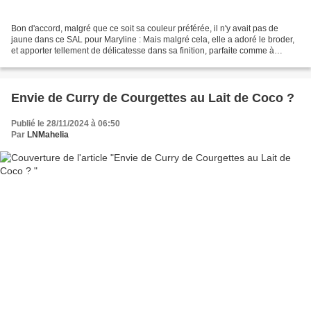
Bon d'accord, malgré que ce soit sa couleur préférée, il n'y avait pas de
jaune dans ce SAL pour Maryline : Mais malgré cela, elle a adoré le broder,
et apporter tellement de délicatesse dans sa finition, parfaite comme à
l'accoutumée, que je ne me lasse...
Envie de Curry de Courgettes au Lait de Coco ?
Publié le 28/11/2024 à 06:50
Par
LNMahelia