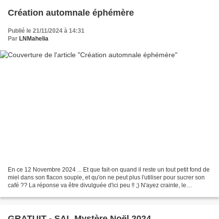
Création automnale éphémère
Publié le 21/11/2024 à 14:31
Par
LNMahelia
En ce 12 Novembre 2024 ... Et que fait-on quand il reste un tout petit fond de
miel dans son flacon souple, et qu'on ne peut plus l'utiliser pour sucrer son
café ?? La réponse va être divulguée d'ici peu !! ;) N'ayez crainte, le
suspense ne sera pas trop...
GRATUIT - SAL Mystère Noël 2024