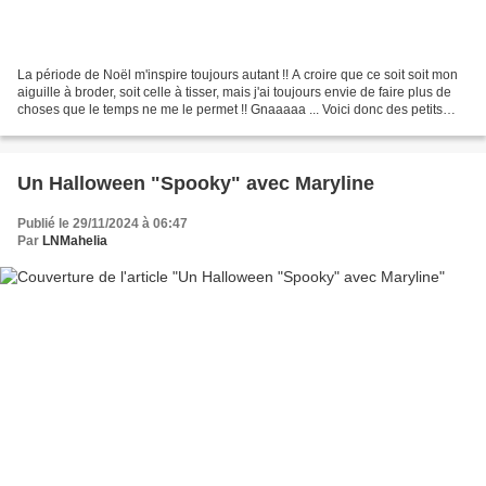
La période de Noël m'inspire toujours autant !! A croire que ce soit soit mon
aiguille à broder, soit celle à tisser, mais j'ai toujours envie de faire plus de
choses que le temps ne me le permet !! Gnaaaaa ... Voici donc des petits
gnomes ... qui pourront...
Un Halloween "Spooky" avec Maryline
Publié le 29/11/2024 à 06:47
Par
LNMahelia