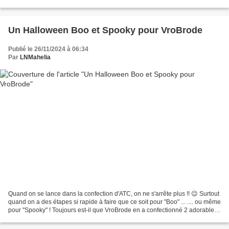
pas changer un peu ?? Eh...
Un Halloween Boo et Spooky pour VroBrode
Publié le 26/11/2024 à 06:34
Par
LNMahelia
Quand on se lance dans la confection d'ATC, on ne s'arrête plus !! 😉 Surtout
quand on a des étapes si rapide à faire que ce soit pour "Boo" ... .... ou même
pour "Spooky" ! Toujours est-il que VroBrode en a confectionné 2 adorables
ATC ... ... dont les...