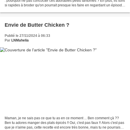
: pourquoi ne pas concocter ces adorables petits fantômes ? En plus, ils sont
si rapides à broder qu'on pourrait presque les faire en regardant un épisode
de notre série préférée...
Envie de Butter Chicken ?
Publié le 27/11/2024 à 06:33
Par
LNMahelia
Maman, je ne sais pas ce que tu as en ce moment ... Ben comment çà ??
Ben tu adores manger des plats épicés !! Oui, c'est pas faux !! Alors c'est pas
que je n'aime pas, cette recette est encore très bonne, mais tu ne pourrais