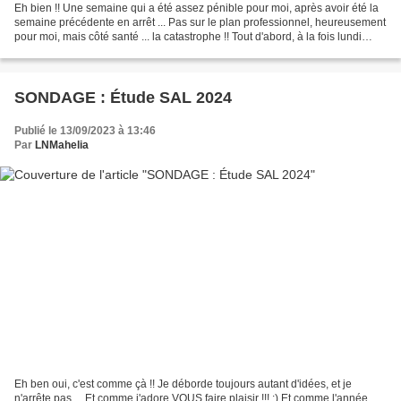
Eh bien !! Une semaine qui a été assez pénible pour moi, après avoir été la
semaine précédente en arrêt ... Pas sur le plan professionnel, heureusement
pour moi, mais côté santé ... la catastrophe !! Tout d'abord, à la fois lundi
matin, et mercredi matin,...
SONDAGE : Étude SAL 2024
Publié le 13/09/2023 à 13:46
Par
LNMahelia
Eh ben oui, c'est comme çà !! Je déborde toujours autant d'idées, et je
n'arrête pas ... Et comme j'adore VOUS faire plaisir !!! :) Et comme l'année