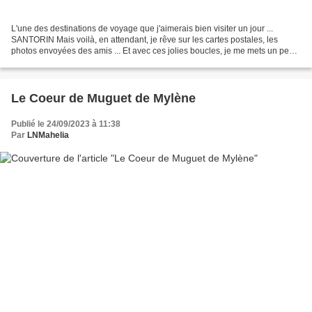
L'une des destinations de voyage que j'aimerais bien visiter un jour ...
SANTORIN Mais voilà, en attendant, je rêve sur les cartes postales, les
photos envoyées des amis ... Et avec ces jolies boucles, je me mets un peu
dans l'ambiance, non ? ;)
Le Coeur de Muguet de Mylène
Publié le 24/09/2023 à 11:38
Par
LNMahelia