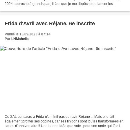
2024 approche à grands pas, il faut que je me dépêche de lancer les
festivités !!! Alors, bien évidemment,...
Frida d'Avril avec Réjane, 6e inscrite
Publié le 13/09/2023 à 07:14
Par
LNMahelia
Ce SAL consacré à Frida n'en finit pas de ravir Réjane ... Mais elle fait
également profiter ses copines, car ses finitions sont toutes transformées en
cartes d'anniversaire !! Une bonne idée que voici, pour son amie qui fête le