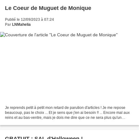
Le Coeur de Muguet de Monique
Publié le 12/09/2023 à 07:24
Par
LNMahelia
Je reprends petit à petit mon retard de parution d'articles ! Je me repose
beaucoup, pas le choix ... Et je sens que j'en ai besoin !! ... Encore mal aux
reins et au bas-ventre, mais je dois me dire que ce ne sera plus qu'un
mauvais souvenir d'ici la...
GRATUIT : SAL d'Halloween !