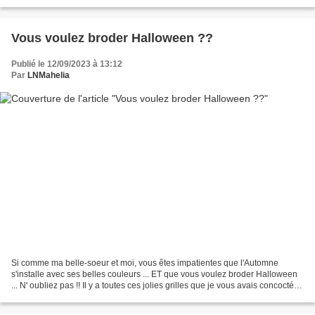
sien le mois prochain...
Vous voulez broder Halloween ??
Publié le 12/09/2023 à 13:12
Par
LNMahelia
Si comme ma belle-soeur et moi, vous êtes impatientes que l'Automne
s'installe avec ses belles couleurs ... ET que vous voulez broder Halloween
... N' oubliez pas !! Il y a toutes ces jolies grilles que je vous avais concoctées
!! ;) Il suffit de cliquer...