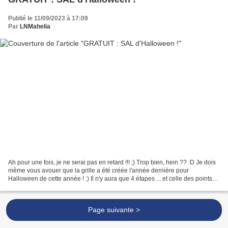
Publié le 11/09/2023 à 17:09
Par
LNMahelia
Ah pour une fois, je ne serai pas en retard !!! ;) Trop bien, hein ?? :D Je dois
même vous avouer que la grille a été créée l'année dernière pour
Halloween de cette année ! :) Il n'y aura que 4 étapes ... et celle des points
arrières !! Pour les dimensions...
Page suivante >