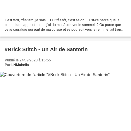
Il est tard, très tard, je sais ... Ou très tôt, c'est selon ... Est-ce parce que la
pleine lune approche que j'ai du mal à trouver le sommeil ? Ou parce que
cette cruralgie qui part de ma cuisse et se poursuit vers le rein me fait trop
souffrir ? Toujours...
#Brick Stitch - Un Air de Santorin
Publié le 24/09/2023 à 15:55
Par
LNMahelia