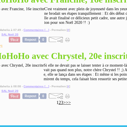
C'est vraiment avec plein de joyeuseté dans les yeu
ne brodait ses étapes tranquillement : Et dès début
lle avait finalisé ce délicieux petit cadre, une autre 
ion pour son Noël 2020 !! :)
Mahelia à 07:49 -
Commentaires [
…
]
- Permalien [
#
]
,
SAL Noël 20
Repost
0
21
oHoHo avec Chrystel, 20e inscri
Si elle ne devait pas se laisser tenter à ce moment-là
vait pas quand non plus, notre chère Chrystel !! ;) Al
e, elle se lança dans ses étapes : Et même si les poin
mirent du temps, cela faisait bien ressortir ses petite
Mahelia à 08:08 -
Commentaires [
…
]
- Permalien [
#
]
,
SAL Noël 20
Repost
0
1
2
3
>
>>