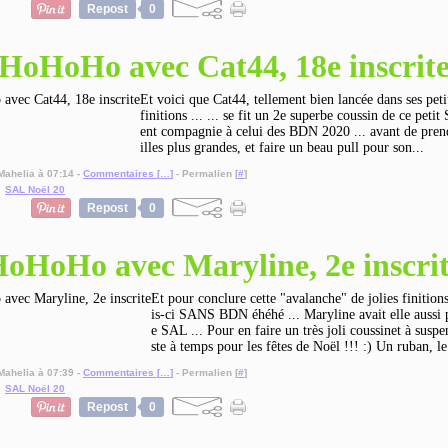
Repost
0
HoHoHo avec Cat44, 18e inscrit
Et voici que Cat44, tellement bien lancée dans ses peti
finitions ... ... se fit un 2e superbe coussin de ce petit
ent compagnie à celui des BDN 2020 ... avant de pren
illes plus grandes, et faire un beau pull pour son...
Mahelia à 07:14 -
Commentaires [
…
]
- Permalien [
#
]
,
SAL Noël 20
Repost
0
oHoHo avec Maryline, 2e inscri
Et pour conclure cette "avalanche" de jolies finitions 
is-ci SANS BDN éhéhé ... Maryline avait elle aussi p
e SAL ... Pour en faire un très joli coussinet à suspe
ste à temps pour les fêtes de Noël !!! :) Un ruban, le
Mahelia à 07:39 -
Commentaires [
…
]
- Permalien [
#
]
,
SAL Noël 20
Repost
0