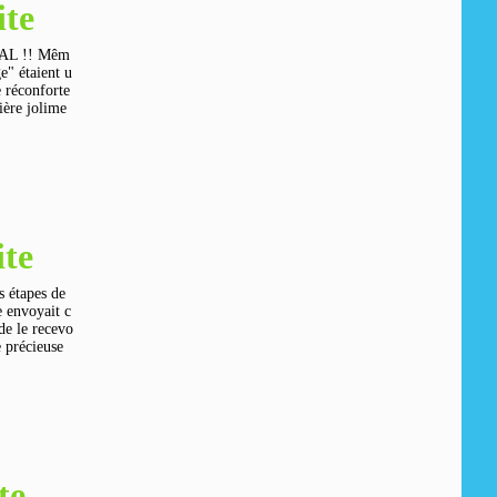
ite
 SAL !! Mêm
ge" étaient u
e réconforte
nière jolime
te
s étapes de
e envoyait c
de le recevo
 précieuse
te