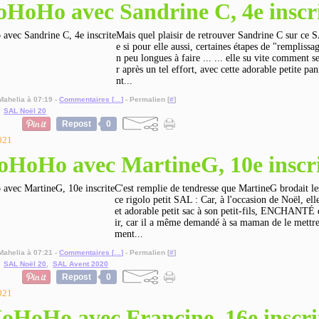
HoHo avec Sandrine C, 4e inscr
Mais quel plaisir de retrouver Sandrine C sur ce
e si pour elle aussi, certaines étapes de "remplissa
n peu longues à faire ... ... elle su vite comment s
r après un tel effort, avec cette adorable petite pa
nt...
Mahelia à 07:19 -
Commentaires [
…
]
- Permalien [
#
]
,
SAL Noël 20
Repost
0
2021
oHoHo avec MartineG, 10e inscri
C'est remplie de tendresse que MartineG brodait le
ce rigolo petit SAL : Car, à l'occasion de Noël, ell
et adorable petit sac à son petit-fils, ENCHANTÉ 
ir, car il a même demandé à sa maman de le mettre
ment...
Mahelia à 07:21 -
Commentaires [
…
]
- Permalien [
#
]
,
SAL Noël 20
,
SAL Avent 2020
Repost
0
2021
oHoHo avec Francine, 16e inscri