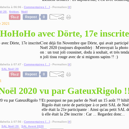
Mahelia à 06:06 -
Commentaires [
…
]
- Permalien [
#
]
ël 20
,
finition
,
Noël
Repost
0
e 2021
HoHoHo avec Dörte, 17e inscrite
C'est déjà fin Novembre que Dörte, qui avait particip
Noël 2020 (toujours disponible) : M'envoyait la photo d
on : un tout joli coussinet, dodu à souhait, et très tend
n joli tissu rouge avec de si mignons sapins !! :)
Mahelia à 07:47 -
Commentaires [
…
]
- Permalien [
#
]
,
SAL Noël 20
Repost
0
1
Noël 2020 vu par GateuxRigolo !
Et pourquoi ne pas parler de Noël un 15 août ?? hihih
Rigolo était ravie de participer à ce petit SAL de No
elle était la 21e participante : Ainsi qu'au petit SAL d
ù elle était la 29e inscrite : Car ... Regardez donc...
Mahelia à 07:56 -
Commentaires [
…
]
- Permalien [
#
]
,
SAL Noël 20
,
SAL Avent 2020