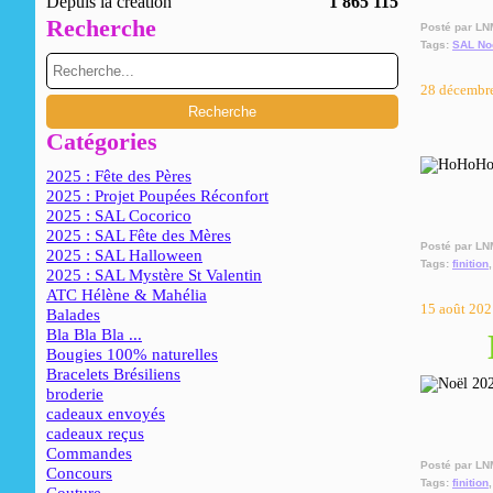
Depuis la création
1 865 115
Recherche
Posté par LN
Tags:
SAL No
28 décembr
Catégories
2025 : Fête des Pères
2025 : Projet Poupées Réconfort
2025 : SAL Cocorico
2025 : SAL Fête des Mères
Posté par LN
2025 : SAL Halloween
Tags:
finition
2025 : SAL Mystère St Valentin
ATC Hélène & Mahélia
15 août 202
Balades
Bla Bla Bla ...
Bougies 100% naturelles
Bracelets Brésiliens
broderie
cadeaux envoyés
cadeaux reçus
Commandes
Posté par LN
Concours
Tags:
finition