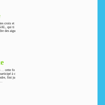
e
tes croix et
 SAL, qui ti
dre des aigu
te
... cette fo
articipé à c
ndre, fini ju
...