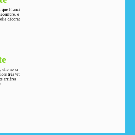
x que Franci
 décembre, e
jolie décorat
te
, elle ne sa
ors très vit
ts arrières
s...