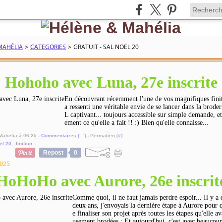
MAHÉLIA
>
CATEGORIES
>
GRATUIT - SAL NOËL 20
Hohoho avec Luna, 27e inscrite
En découvrant récemment l'une de vos magnifiques fini
a ressenti une véritable envie de se lancer dans la brode
L captivant... toujours accessible sur simple demande, et
ement ce qu'elle a fait !! :) Bien qu'elle connaisse...
Mahelia à 06:25 -
Commentaires [
…
]
- Permalien [
#
]
ël 20
,
finition
Repost
0
2025
HoHoHo avec Aurore, 26e inscrit
Comme quoi, il ne faut jamais perdre espoir... Il y a
deux ans, j'envoyais la dernière étape à Aurore pour q
e finaliser son projet après toutes les étapes qu'elle av
usement brodées : Et aujourd'hui, c'est avec beaucoup