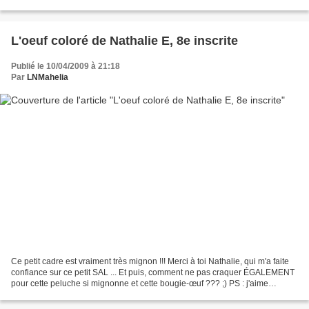
L'oeuf coloré de Nathalie E, 8e inscrite
Publié le 10/04/2009 à 21:18
Par
LNMahelia
Ce petit cadre est vraiment très mignon !!! Merci à toi Nathalie, qui m'a faite
confiance sur ce petit SAL ... Et puis, comment ne pas craquer ÉGALEMENT
pour cette peluche si mignonne et cette bougie-œuf ??? ;) PS : j'aime
toujours les petites mises en...