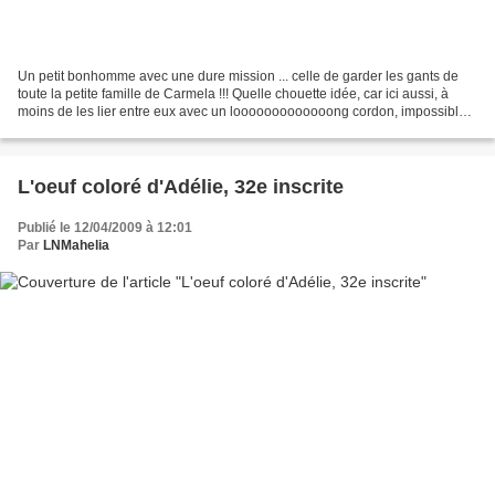
Un petit bonhomme avec une dure mission ... celle de garder les gants de
toute la petite famille de Carmela !!! Quelle chouette idée, car ici aussi, à
moins de les lier entre eux avec un looooooooooooong cordon, impossible
de les garder ensemble !! Et...
L'oeuf coloré d'Adélie, 32e inscrite
Publié le 12/04/2009 à 12:01
Par
LNMahelia