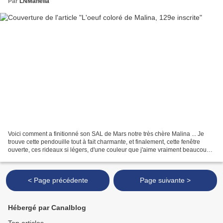
Par
LNMahelia
Voici comment a finitionné son SAL de Mars notre très chère Malina ... Je
trouve cette pendouille tout à fait charmante, et finalement, cette fenêtre
ouverte, ces rideaux si légers, d'une couleur que j'aime vraiment beaucoup
... se marient super bien...
< Page précédente
Page suivante >
Hébergé par Canalblog