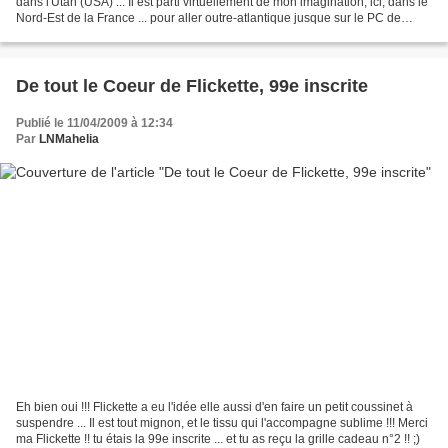
dans l'Utah (USA) ... Il est parti virtuellement de mon imagination, ici, dans le
Nord-Est de la France ... pour aller outre-atlantique jusque sur le PC de
Linda !!Waouh !!!Plein de...
De tout le Coeur de Flickette, 99e inscrite
Publié le 11/04/2009 à 12:34
Par
LNMahelia
Eh bien oui !!! Flickette a eu l'idée elle aussi d'en faire un petit coussinet à
suspendre ... Il est tout mignon, et le tissu qui l'accompagne sublime !!! Merci
ma Flickette !! tu étais la 99e inscrite ... et tu as reçu la grille cadeau n°2 !! ;)