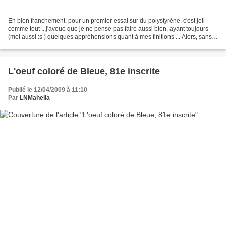
Eh bien franchement, pour un premier essai sur du polystyrène, c'est joli
comme tout ...j'avoue que je ne pense pas faire aussi bien, ayant toujours
(moi aussi :s ) quelques appréhensions quant à mes finitions ... Alors, sans
plus attendre, voici la toute...
L'oeuf coloré de Bleue, 81e inscrite
Publié le 12/04/2009 à 11:10
Par
LNMahelia