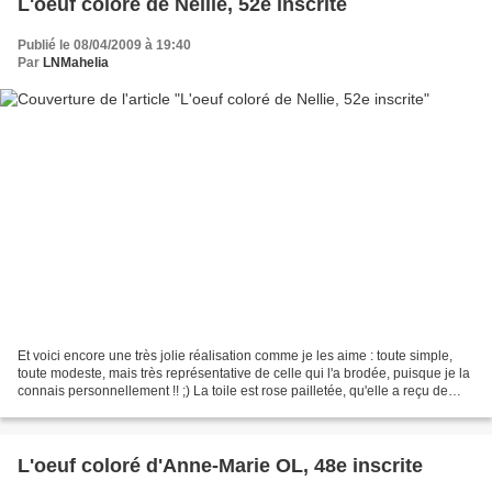
L'oeuf coloré de Nellie, 52e inscrite
Publié le 08/04/2009 à 19:40
Par
LNMahelia
Et voici encore une très jolie réalisation comme je les aime : toute simple,
toute modeste, mais très représentative de celle qui l'a brodée, puisque je la
connais personnellement !! ;) La toile est rose pailletée, qu'elle a reçu de
chez Silkweaver (encore...
L'oeuf coloré d'Anne-Marie OL, 48e inscrite