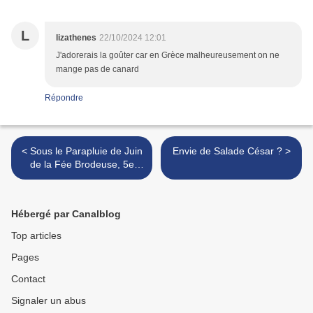
L
lizathenes
22/10/2024 12:01
J'adorerais la goûter car en Grèce malheureusement on ne
mange pas de canard
Répondre
< Sous le Parapluie de Juin
Envie de Salade César ? >
de la Fée Brodeuse, 5e
inscrite
Hébergé par Canalblog
Top articles
Pages
Contact
Signaler un abus