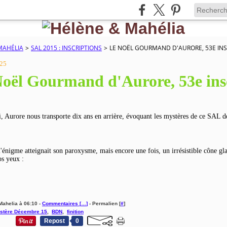
MAHÉLIA
>
SAL 2015 : INSCRIPTIONS
>
LE NOËL GOURMAND D'AURORE, 53E INS
025
oël Gourmand d'Aurore, 53e ins
, Aurore nous transporte dix ans en arrière, évoquant les mystères de ce SAL
l'énigme atteignait son paroxysme, mais encore une fois, un irrésistible cône gl
os yeux :
Mahelia à 06:10 -
Commentaires [
…
]
- Permalien [
#
]
stère Décembre 15
,
BDN
,
finition
Repost
0