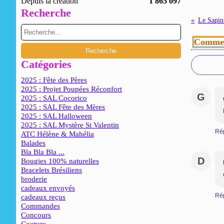
Depuis la création
1 865 097
Recherche
Le Sapin
Commen
Catégories
2025 : Fête des Pères
2025 : Projet Poupées Réconfort
G
2025 : SAL Cocorico
2025 : SAL Fête des Mères
2025 : SAL Halloween
2025 : SAL Mystère St Valentin
Ré
ATC Hélène & Mahélia
Balades
Bla Bla Bla ...
D
Bougies 100% naturelles
Bracelets Brésiliens
broderie
cadeaux envoyés
Ré
cadeaux reçus
Commandes
Concours