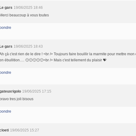
Le gars
19/06/2025 18:46
Merci beaucoup à vous toutes
pondre
Le gars
19/06/2025 18:43
Ah çà c'est rien de le dire ! <br /> Toujours faire bouillir la marmite pour mettre mo
en ébullition..... 🙂🙂🙂🙂🙂<br /> Mais c'est tellement du plaisir 💝
pondre
gateuxrigolo
19/06/2025 17:15
bravo tres joli bisous
pondre
cloeti
19/06/2025 15:27