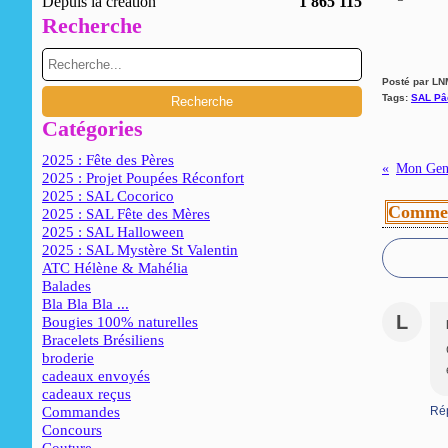
Depuis la création
1 865 115
Recherche
Posté par LN
Tags:
SAL Pâ
Catégories
2025 : Fête des Pères
Mon Gen
2025 : Projet Poupées Réconfort
2025 : SAL Cocorico
Commen
2025 : SAL Fête des Mères
2025 : SAL Halloween
2025 : SAL Mystère St Valentin
ATC Hélène & Mahélia
Balades
Bla Bla Bla ...
L
Bougies 100% naturelles
Bracelets Brésiliens
broderie
cadeaux envoyés
cadeaux reçus
Commandes
Ré
Concours