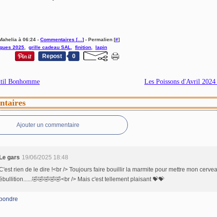
Mahelia à 06:24 -
Commentaires [
…
]
- Permalien [
#
]
ques 2025
,
grille cadeau SAL
,
finition
,
lapin
Repost
0
til Bonhomme
Les Poissons d'Avril 2024
taires
Ajouter un commentaire
Le gars
19/06/2025 18:48
C'est rien de le dire !<br /> Toujours faire bouillir la marmite pour mettre mon cerve
ébullition......🤣🤣🤣🤣🤣<br /> Mais c'est tellement plaisant 💝💝
pondre