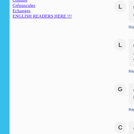
Couture
Crépuscules
L
Echanges
ENGLISH READERS HERE !!!
Ré
L
Ré
G
Ré
C