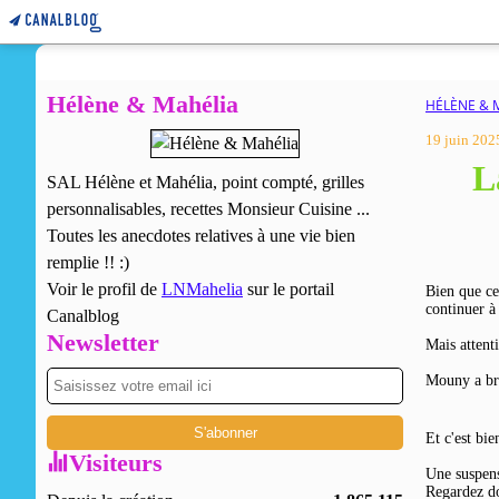
Hélène & Mahélia
HÉLÈNE & 
19 juin 202
L
SAL Hélène et Mahélia, point compté, grilles
personnalisables, recettes Monsieur Cuisine ...
Toutes les anecdotes relatives à une vie bien
remplie !! :)
Voir le profil de
LNMahelia
sur le portail
Bien que ce
continuer à 
Canalblog
Newsletter
Mais attent
Mouny a br
Et c'est bie
Visiteurs
Une suspens
Regardez do