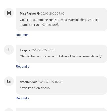
M
MissParker 🌹
25/06/2025 07:05
Coucou... superbe 💖<br /> Bravo à Maryline 🤗<br /> Belle
journée estivale 🌞, bisous 😚
Répondre
L
Le gars
25/06/2025 07:03
Ohhhhjj l'escargot a accouché d'un joli lapinou n'empêche 🙂
Répondre
G
gateuxrigolo
24/06/2025 16:28
bravo tres bien bisous
Répondre