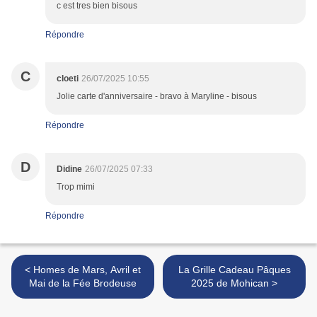
c est tres bien bisous
Répondre
C
cloeti
26/07/2025 10:55
Jolie carte d'anniversaire - bravo à Maryline - bisous
Répondre
D
Didine
26/07/2025 07:33
Trop mimi
Répondre
< Homes de Mars, Avril et
La Grille Cadeau Pâques
Mai de la Fée Brodeuse
2025 de Mohican >