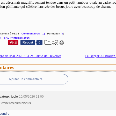
 est désormais magnifiquement tendue dans un petit tambour ovale au cadre rou
tion pétillante qui célèbre l'arrivée des beaux jours avec beaucoup de charme !
Mahelia à 06:38 -
Commentaires [
…
]
- Permalien [
#
]
T - SAL Printemps 2026
Repost
0
ère de Mai 2026 : la 2e Partie de Dévoilée
Le Berger Australien
taires
Ajouter un commentaire
gateuxrigolo
10/05/2026 21:00
Bravo tres bien bisous
pondre