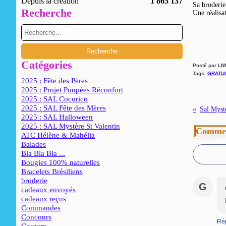
Depuis la création
1 865 137
Sa broderie
Recherche
Une réalisa
Catégories
Posté par LN
Tags:
GRATUI
2025 : Fête des Pères
2025 : Projet Poupées Réconfort
2025 : SAL Cocorico
2025 : SAL Fête des Mères
Sal Myst
2025 : SAL Halloween
2025 : SAL Mystère St Valentin
Commen
ATC Hélène & Mahélia
Balades
Bla Bla Bla ...
Bougies 100% naturelles
Bracelets Brésiliens
broderie
G
cadeaux envoyés
cadeaux reçus
Commandes
Concours
Ré