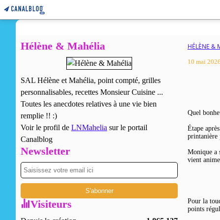
Hélène & Mahélia
HÉLÈNE & 
10 mai 202
SAL Hélène et Mahélia, point compté, grilles
personnalisables, recettes Monsieur Cuisine ...
Toutes les anecdotes relatives à une vie bien
Quel bonheu
remplie !! :)
Voir le profil de
LNMahelia
sur le portail
Étape après 
printanière 
Canalblog
Newsletter
Monique a s
vient anime
Pour la touc
Visiteurs
points régul