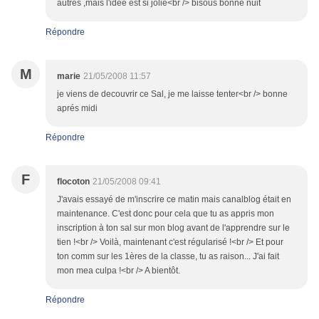
autres ,mais l'idée est si jolie<br /> bisous bonne nuit
Répondre
M
marie
21/05/2008 11:57
je viens de decouvrir ce Sal, je me laisse tenter<br /> bonne
aprés midi
Répondre
F
flocoton
21/05/2008 09:41
J'avais essayé de m'inscrire ce matin mais canalblog était en
maintenance. C'est donc pour cela que tu as appris mon
inscription à ton sal sur mon blog avant de l'apprendre sur le
tien !<br /> Voilà, maintenant c'est régularisé !<br /> Et pour
ton comm sur les 1ères de la classe, tu as raison... J'ai fait
mon mea culpa !<br /> A bientôt.
Répondre