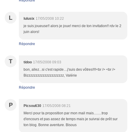
Répondre
L
lulusix
17/05/2008 10:22
je suis joueuse!! alors je joue! merci de ton invitation!! rdv le 2
juin alors!
Répondre
T
tidoo
17/05/2008 09:03
bon, allez...si c'est rapide....j'suis des vôtres!!!!<br /> <br />
Bizzzzzzzzzzzzzzzzzzzzz, Valérie
Répondre
P
Picsou630
17/05/2008 08:21
Merci pour ta proposition par mon mail mais.........trop
d'encours et pas assez de temps mais je suivrai de prêt sur
ton blog. Bonne aventure. Bisous