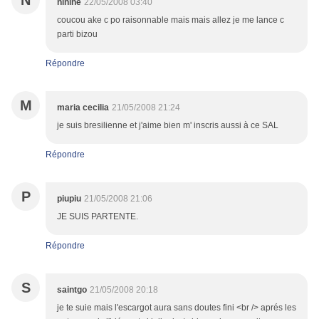
N
ninine
22/05/2008 03:40
coucou ake c po raisonnable mais mais allez je me lance c
parti bizou
Répondre
M
maria cecilia
21/05/2008 21:24
je suis bresilienne et j'aime bien m' inscris aussi à ce SAL
Répondre
P
piupiu
21/05/2008 21:06
JE SUIS PARTENTE.
Répondre
S
saintgo
21/05/2008 20:18
je te suie mais l'escargot aura sans doutes fini <br /> aprés les