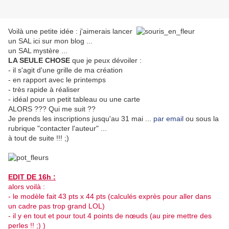
Voilà une petite idée : j'aimerais lancer
un SAL ici sur mon blog ...
un SAL mystère ...
LA SEULE CHOSE
que je peux dévoiler :
- il s'agit d'une grille de ma création
- en rapport avec le printemps
- très rapide à réaliser
- idéal pour un petit tableau ou une carte
ALORS ??? Qui me suit ??
Je prends les inscriptions jusqu'au 31 mai ...
par email
ou sous la
rubrique "contacter l'auteur" ...
à tout de suite !!! ;)
EDIT DE 16h :
alors voilà :
- le modèle fait 43 pts x 44 pts (calculés exprès pour aller dans
un cadre pas trop grand LOL)
- il y en tout et pour tout 4 points de nœuds (au pire mettre des
perles !! ;) )