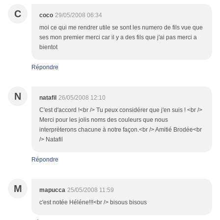
C
coco
29/05/2008 06:34
moi ce qui me rendrer utile se sont les numero de fils vue que
ses mon premier merci car il y a des fils que j'ai pas merci a
bientot
Répondre
N
natafil
26/05/2008 12:10
C'est d'accord !<br /> Tu peux considérer que j'en suis ! <br />
Merci pour les jolis noms des couleurs que nous
interprèterons chacune à notre façon.<br /> Amitié Brodée<br
/> Natafil
Répondre
M
mapucca
25/05/2008 11:59
c'est notée Héléne!!!<br /> bisous bisous