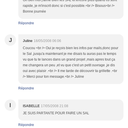
Oh ben moi j'aime bien les SAL et encore plus quand ils sont
rapide, je m'inscrit donc si c'est possible.<br /> Bisous<br />
Bonne journée
Répondre
J
Juline
18/05/2008 06:06
Coucou <br /> Oui je reçois bien les infos par mails,donc pour
le Sal ,jusqu'a maintenant je me disais tu auras pas le temps
vu que tu te lances dans un grand projet ,mais apres tout ça
me changera un peu ,et vu que c'est un petit ouvrage ,je dis
oui avec plaisir .<br /> Il me tarde de découvrir ta grillette .<br
/> Merci pour ton message.<br /> Juline
Répondre
I
ISABELLE
17/05/2008 21:08
JE SUIS PARTANTE POUR FAIRE UN SAL
Répondre