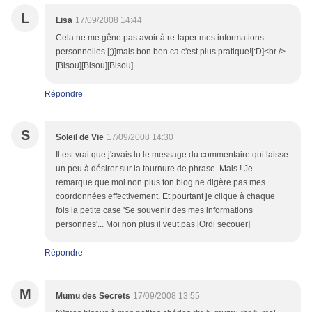
L
Lisa
17/09/2008 14:44
Cela ne me gêne pas avoir à re-taper mes informations
personnelles [;)]mais bon ben ca c'est plus pratique![:D]<br />
[Bisou][Bisou][Bisou]
Répondre
S
Soleil de Vie
17/09/2008 14:30
Il est vrai que j'avais lu le message du commentaire qui laisse
un peu à désirer sur la tournure de phrase. Mais ! Je
remarque que moi non plus ton blog ne digère pas mes
coordonnées effectivement. Et pourtant je clique à chaque
fois la petite case 'Se souvenir des mes informations
personnes'... Moi non plus il veut pas [Ordi secouer]
Répondre
M
Mumu des Secrets
17/09/2008 13:55