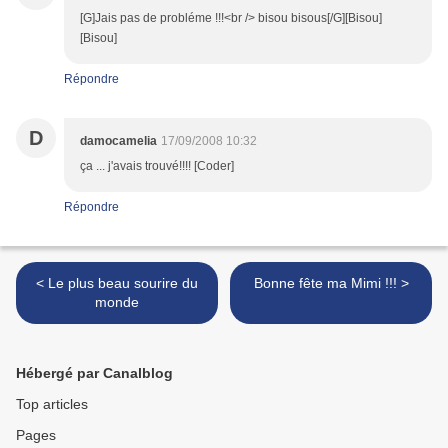
[G]Jais pas de probléme !!!<br /> bisou bisous[/G][Bisou]
[Bisou]
Répondre
D
damocamelia
17/09/2008 10:32
ça ... j'avais trouvé!!!! [Coder]
Répondre
< Le plus beau sourire du
Bonne fête ma Mimi !!! >
monde
Hébergé par Canalblog
Top articles
Pages