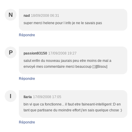
N
nad
18/09/2008 06:31
super merci helene pour l info je ne le savais pas
Répondre
P
passion93150
17/09/2008 19:27
salut enfin du nouveau jaurais peu etre moins de mal a
envoyé mes commentaire merci beaucoup [:)][Bisou]
Répondre
I
Ilaria
17/09/2008 17:05
bin vi que ca fonctionne... il faut etre faineant-intelligent :D en
tant que partisane du moindre effort j'en sais quelque chose :)
Répondre