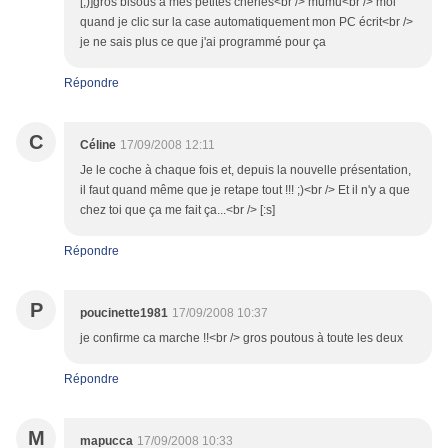
[;)]gros bisous à mes petites chéries<br /> mumu<br /> moi
quand je clic sur la case automatiquement mon PC écrit<br />
je ne sais plus ce que j'ai programmé pour ça
Répondre
C
Céline
17/09/2008 12:11
Je le coche à chaque fois et, depuis la nouvelle présentation,
il faut quand même que je retape tout !!! ;)<br /> Et il n'y a que
chez toi que ça me fait ça...<br /> [:s]
Répondre
P
poucinette1981
17/09/2008 10:37
je confirme ca marche !!<br /> gros poutous à toute les deux
Répondre
M
mapucca
17/09/2008 10:33