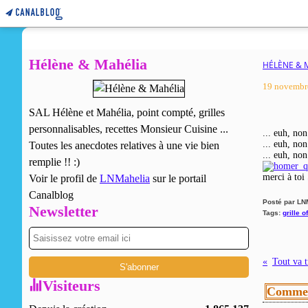
Hélène & Mahélia
HÉLÈNE & 
19 novembr
SAL Hélène et Mahélia, point compté, grilles
personnalisables, recettes Monsieur Cuisine ...
... euh, non
... euh, non
Toutes les anecdotes relatives à une vie bien
... euh, n
remplie !! :)
merci à toi
Voir le profil de
LNMahelia
sur le portail
Canalblog
Posté par LN
Newsletter
Tags:
grille o
Tout va 
Visiteurs
Commen