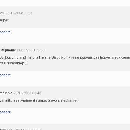
leti
20/11/2008 11:36
super
pondre
Stéphanie
20/11/2008 09:58
Surtout un grand merci à Hélène[Bisou]<br /> je ne pouvais pas trouvé mieux comme
c'est frmidable[:D]
pondre
melanie
20/11/2008 08:43
La finition est vraiment sympa, bravo a stephanie!
pondre