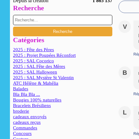
Depuis la création
1 865 137
Recherche
V
Catégories
2025 : Fête des Pères
Ré
2025 : Projet Poupées Réconfort
2025 : SAL Cocorico
2025 : SAL Fête des Mères
B
2025 : SAL Halloween
2025 : SAL Mystère St Valentin
ATC Hélène & Mahélia
Balades
Bla Bla Bla ...
Ré
Bougies 100% naturelles
Bracelets Brésiliens
broderie
L
cadeaux envoyés
cadeaux reçus
Commandes
Concours
Ré