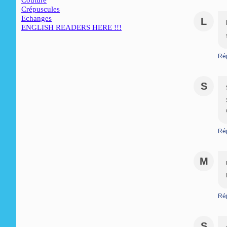
Couture
Crépuscules
Echanges
L
ENGLISH READERS HERE !!!
Ré
S
Ré
M
Ré
S