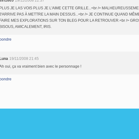
siri1605
19/11/2008 22:37
PLUS JE LAS VOIS PLUS JE L'AIME CETTE GRILLE...<br /> MALHEUREUSSEME
J'ARRIVE PAS À METTRE LA MAIN DESSUS...<br /> JE CONTINUE QUAND MÊM
FAIRE MES EXPLORATIONS SUR TON BLEG POUR LA RETROUVER.<br /> GRO
BISOUS, AMICALEMENT, IRIS.
pondre
Luna
19/11/2008 21:45
Ah oui, ça va vraiment bien avec le personnage !
pondre
il Canalblog
Top articles
Contact
Signaler un abus
C.G.U.
Cookies et donné