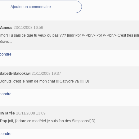
Ajouter un commentaire
Vaness
23/11/2008 16:56
[mdr] Tu sais ce que tu veux ou pas ??? [mdr]<br /> <br /> <br /> <br /> C'est très joli 
Bravo...
pondre
Babeth-Balookiwi
21/11/2008 19:37
Donuts, c'est le nom de mon chat !!! Cativore va !!! [:D]
pondre
lily la fée
20/11/2008 13:09
Trop joli, j'adore ce modèle! je suis fan des Simpsons![:D]
pondre