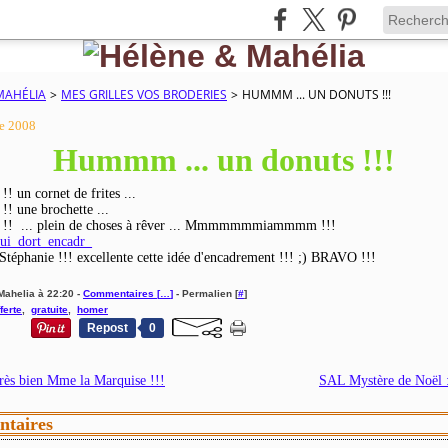
MAHÉLIA
>
MES GRILLES VOS BRODERIES
>
HUMMM ... UN DONUTS !!!
e 2008
Hummm ... un donuts !!!
 !! un cornet de frites ...
 !! une brochette ...
on !! ... plein de choses à rêver ... Mmmmmmmiammmm !!!
 Stéphanie !!! excellente cette idée d'encadrement !!! ;) BRAVO !!!
Mahelia à 22:20 -
Commentaires [
…
]
- Permalien [
#
]
fferte
,
gratuite
,
homer
Repost
0
très bien Mme la Marquise !!!
SAL Mystère de Noël :
taires