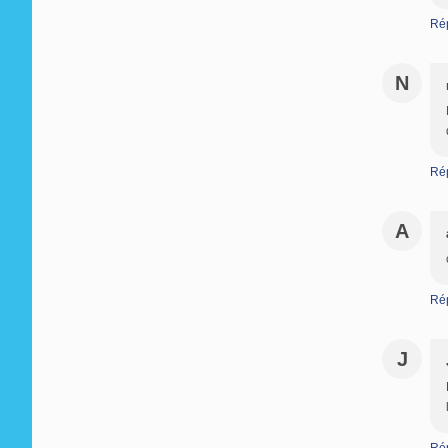
Ré
N
Ré
A
Ré
J