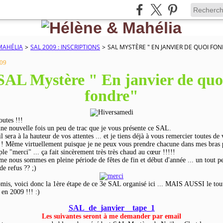
MAHÉLIA
>
SAL 2009 : INSCRIPTIONS
>
SAL MYSTÈRE " EN JANVIER DE QUOI FO
009
SAL Mystère " En janvier de quo
fondre"
outes !!!
une nouvelle fois un peu de trac que je vous présente ce SAL.
il sera à la hauteur de vos attentes ... et je tiens déjà à vous remercier toutes de 
!! Même virtuellement puisque je ne peux vous prendre chacune dans mes bras
le "merci" ... ça fait sincèrement très très chaud au cœur !!!!!
e nous sommes en pleine période de fêtes de fin et début d'année ... un tout pe
de refus ?? ;)
s, voici donc la 1ère étape de ce 3e SAL organisé ici ... MAIS AUSSI le tou
 en 2009 !!! :)
SAL_de_janvier__tape_1
Les suivantes seront à me demander par email