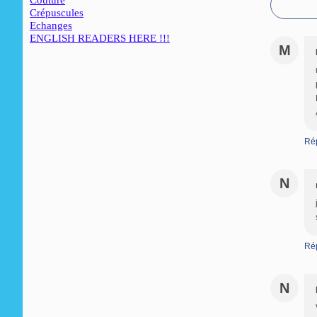
Couture
Crépuscules
Echanges
ENGLISH READERS HERE !!!
M
Ré
N
Ré
N