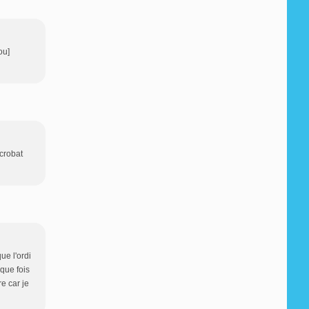
ou]
Acrobat
ue l'ordi
aque fois
e car je