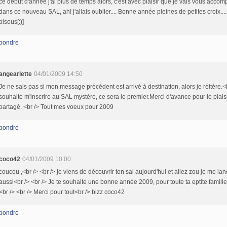
ce début d'année j'ai plus de temps alors, c'est avec plaisir que je vais vous acco
dans ce nouveau SAL, ah! j'allais oublier.... Bonne année pleines de petites croix...
bisous[:)]
pondre
angearlette
04/01/2009 14:50
Je ne sais pas si mon message précédent est arrivé à destination, alors je réitère.<
souhaite m'inscrire au SAL mystère, ce sera le premier.Merci d'avance pour le plais
partagé. <br /> Tout mes voeux pour 2009
pondre
coco42
04/01/2009 10:00
coucou ,<br /> <br /> je viens de découvrir ton sal aujourd'hui et allez zou je me la
aussi<br /> <br /> Je te souhaite une bonne année 2009, pour toute ta eptite famille
<br /> <br /> Merci pour tout<br /> bizz coco42
pondre