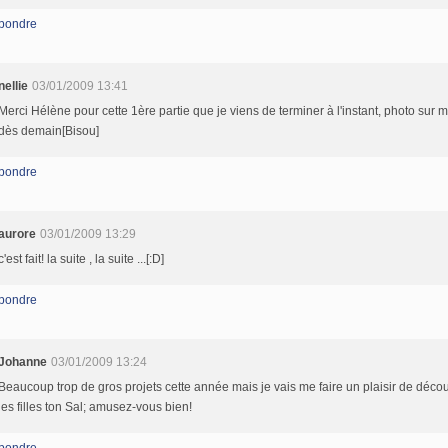
pondre
nellie
03/01/2009 13:41
Merci Hélène pour cette 1ère partie que je viens de terminer à l'instant, photo sur 
dès demain[Bisou]
pondre
aurore
03/01/2009 13:29
c'est fait! la suite , la suite ...[:D]
pondre
Johanne
03/01/2009 13:24
Beaucoup trop de gros projets cette année mais je vais me faire un plaisir de décou
les filles ton Sal; amusez-vous bien!