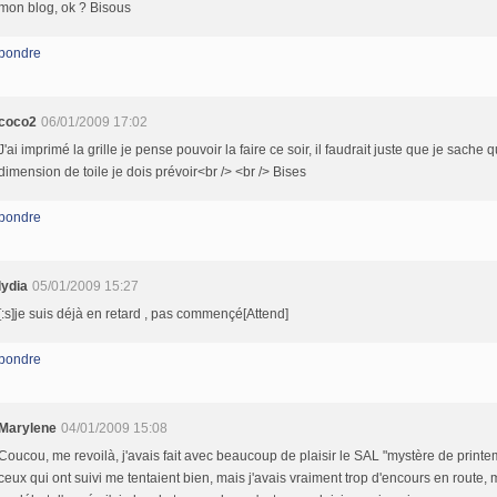
mon blog, ok ? Bisous
pondre
coco2
06/01/2009 17:02
J'ai imprimé la grille je pense pouvoir la faire ce soir, il faudrait juste que je sache q
dimension de toile je dois prévoir<br /> <br /> Bises
pondre
lydia
05/01/2009 15:27
[:s]je suis déjà en retard , pas commençé[Attend]
pondre
Marylene
04/01/2009 15:08
Coucou, me revoilà, j'avais fait avec beaucoup de plaisir le SAL "mystère de printe
ceux qui ont suivi me tentaient bien, mais j'avais vraiment trop d'encours en route, 