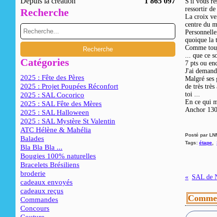
Depuis la création
1 865 097
S'il vous r
ressortir de
Recherche
La croix ve
centre du mo
Personnelle
quoique la t
Comme toujo
... que ce s
Catégories
7 pts ou en
J'ai deman
2025 : Fête des Pères
Malgré ses 
2025 : Projet Poupées Réconfort
de très trè
toi ...
2025 : SAL Cocorico
En ce qui me
2025 : SAL Fête des Mères
Anchor 1302
2025 : SAL Halloween
2025 : SAL Mystère St Valentin
ATC Hélène & Mahélia
Posté par LN
Balades
Tags:
étape
,
Bla Bla Bla ...
Bougies 100% naturelles
Bracelets Brésiliens
broderie
cadeaux envoyés
cadeaux reçus
Commen
Commandes
Concours