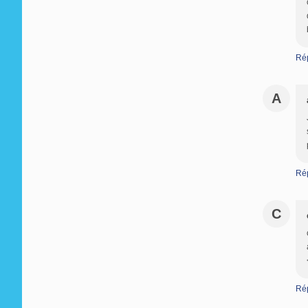
Ré
A
Ré
C
Ré