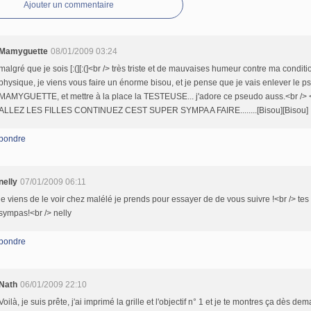
Ajouter un commentaire
Mamyguette
08/01/2009 03:24
malgré que je sois [:(][:(]<br /> très triste et de mauvaises humeur contre ma conditi
physique, je viens vous faire un énorme bisou, et je pense que je vais enlever le 
MAMYGUETTE, et mettre à la place la TESTEUSE... j'adore ce pseudo auss.<br /> <
ALLEZ LES FILLES CONTINUEZ CEST SUPER SYMPA A FAIRE........[Bisou][Bisou]
pondre
nelly
07/01/2009 06:11
je viens de le voir chez malélé je prends pour essayer de de vous suivre !<br /> tes
sympas!<br /> nelly
pondre
Nath
06/01/2009 22:10
Voilà, je suis prête, j'ai imprimé la grille et l'objectif n° 1 et je te montres ça dès dem