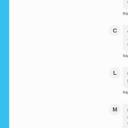
Ré
C
Ré
L
Ré
M