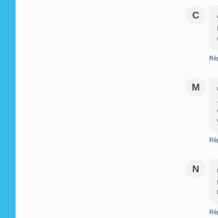
C
Ré
M
Ré
N
Ré