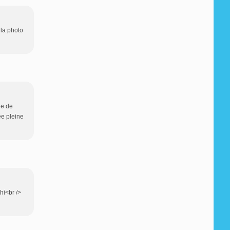
 la photo
le de
ée pleine
hi<br />