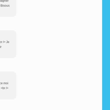
mpagner
. Bisous
br /> Je
ir
nce moi
 <br />