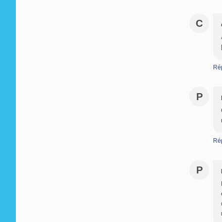
C
Ré
P
Ré
P