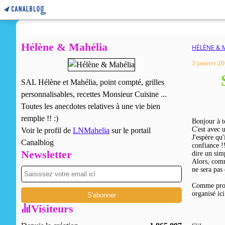
Hélène & Mahélia
HÉLÈNE & 
3 janvier 2
SAL Hélène et Mahélia, point compté, grilles
personnalisables, recettes Monsieur Cuisine ...
Toutes les anecdotes relatives à une vie bien
remplie !! :)
Bonjour à t
C'est avec 
Voir le profil de
LNMahelia
sur le portail
J'espère qu'
Canalblog
confiance !
Newsletter
dire un simp
Alors, comm
ne sera pas 
Comme promi
organisé ici
Visiteurs