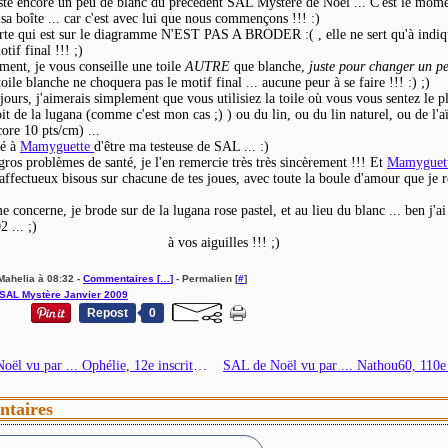
este encore un peu de blanc du précédent SAL Mystère de Noël ... C'est le mome
 sa boîte ... car c'est avec lui que nous commençons !!! :)
rte qui est sur le diagramme N'EST PAS A BRODER :( , elle ne sert qu'à indiq
tif final !!! ;)
ment, je vous conseille une toile
AUTRE
que blanche,
juste pour changer un p
oile blanche ne choquera pas le motif final ... aucune peur à se faire !!! :) ;)
urs, j'aimerais simplement que vous utilisiez la toile où vous vous sentez le plu
oit de la lugana (comme c'est mon cas ;) ) ou du lin, ou du lin naturel, ou de l'a
core 10 pts/cm) ...
dé à
Mamyguette
d'être ma testeuse de SAL ... :)
gros problèmes de santé, je l'en remercie très très sincèrement !!! Et
Mamyguet
s affectueux bisous sur chacune de tes joues, avec toute la boule d'amour que je 
 concerne, je brode sur de la lugana rose pastel, et au lieu du blanc ... ben j'ai
 ... ;)
à vos aiguilles !!! ;)
Mahelia à 08:32 -
Commentaires [
…
]
- Permalien [
#
]
SAL Mystère Janvier 2009
Repost
0
SAL de Noël vu par ... Ophélie, 12e inscrite !!
taires