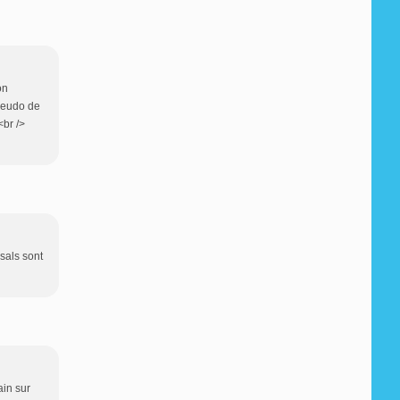
on
pseudo de
br />
 sals sont
ain sur