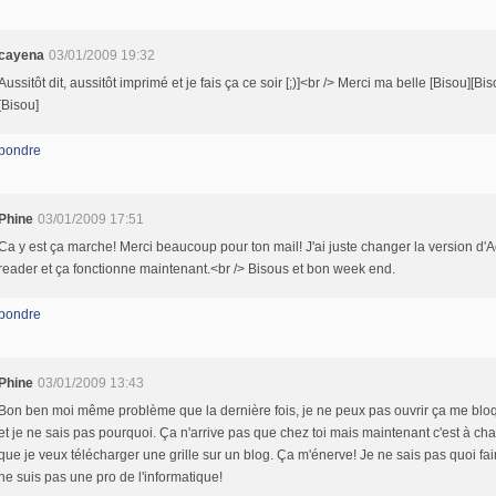
cayena
03/01/2009 19:32
Aussitôt dit, aussitôt imprimé et je fais ça ce soir [;)]<br /> Merci ma belle [Bisou][Bis
[Bisou]
pondre
Phine
03/01/2009 17:51
Ca y est ça marche! Merci beaucoup pour ton mail! J'ai juste changer la version d'
reader et ça fonctionne maintenant.<br /> Bisous et bon week end.
pondre
Phine
03/01/2009 13:43
Bon ben moi même problème que la dernière fois, je ne peux pas ouvrir ça me bloq
et je ne sais pas pourquoi. Ça n'arrive pas que chez toi mais maintenant c'est à ch
que je veux télécharger une grille sur un blog. Ça m'énerve! Je ne sais pas quoi fair
ne suis pas une pro de l'informatique!