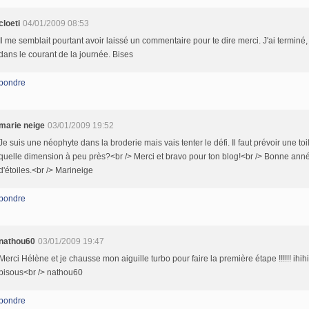
cloeti
04/01/2009 08:53
Il me semblait pourtant avoir laissé un commentaire pour te dire merci. J'ai terminé,
dans le courant de la journée. Bises
pondre
marie neige
03/01/2009 19:52
Je suis une néophyte dans la broderie mais vais tenter le défi. Il faut prévoir une toi
quelle dimension à peu près?<br /> Merci et bravo pour ton blog!<br /> Bonne ann
d'étoiles.<br /> Marineige
pondre
nathou60
03/01/2009 19:47
Merci Hélène et je chausse mon aiguille turbo pour faire la première étape !!!!!! ihihi
bisous<br /> nathou60
pondre