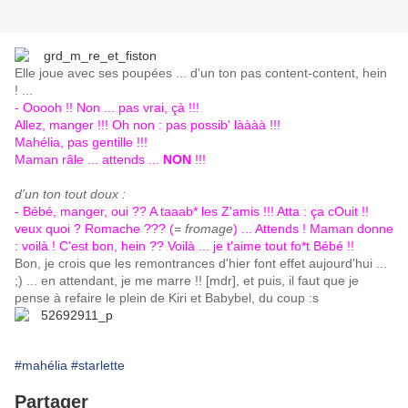
Elle joue avec ses poupées ... d'un ton pas content-content, hein
! ...
- Ooooh !! Non ... pas vrai, çà !!!
Allez, manger !!! Oh non : pas possib' làààà !!!
Mahélia, pas gentille !!!
Maman râle ... attends ...
NON
!!!
d'un ton tout doux :
- Bébé, manger, oui ?? A taaab* les Z'amis !!! Atta : ça cOuit !!
veux quoi ? Romache ??? (
= fromage
) ... Attends ! Maman donne
: voilà !
C'est bon, hein ?? Voilà ... je t'aime tout fo*t Bébé !!
Bon, je crois que les remontrances d'hier font effet aujourd'hui ...
;) ... en attendant, je me marre !! [mdr], et puis, il faut que je
pense à refaire le plein de Kiri et Babybel, du coup :s
#mahélia
#starlette
Partager