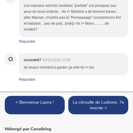
Les mamans sont les modèles "parfaits" (où presque) aux
yeux de leurs enfants...<br /> Mahélia a de bonnes bases....
aller Maman, n'oublie pas le "Romaaaage" (comprenons Kiri
et babybel....pas de pub...[mdr]).<br /> Bises............de
lolotte57
Répondre
O
oceanie67
03/11/2010 11:06
de beaux moment à garder ça mdr<br /> biz
Répondre
< Bienvenue Laura !
La citrouille de Ludivine, 7e
inscrite >
Hébergé par Canalblog