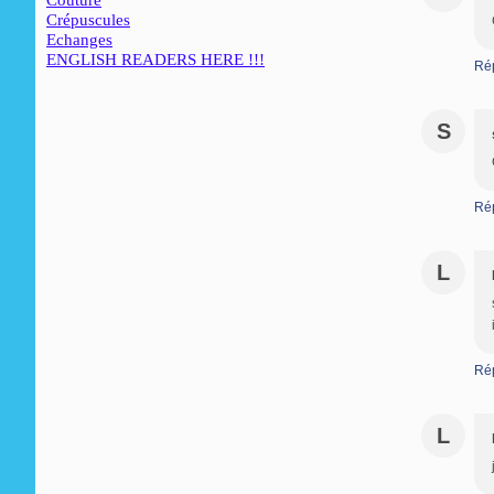
Couture
Crépuscules
Echanges
ENGLISH READERS HERE !!!
Ré
S
Ré
L
Ré
L