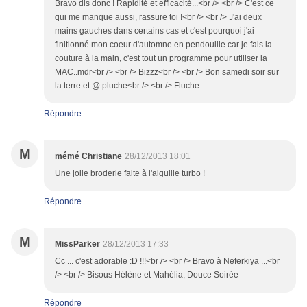
Bravo dis donc ! Rapidité et efficacité...<br /> <br /> C'est ce
qui me manque aussi, rassure toi !<br /> <br /> J'ai deux
mains gauches dans certains cas et c'est pourquoi j'ai
finitionné mon coeur d'automne en pendouille car je fais la
couture à la main, c'est tout un programme pour utiliser la
MAC..mdr<br /> <br /> Bizzz<br /> <br /> Bon samedi soir sur
la terre et @ pluche<br /> <br /> Fluche
Répondre
M
mémé Christiane
28/12/2013 18:01
Une jolie broderie faite à l'aiguille turbo !
Répondre
M
MissParker
28/12/2013 17:33
Cc ... c'est adorable :D !!!<br /> <br /> Bravo à Neferkiya ...<br
/> <br /> Bisous Hélène et Mahélia, Douce Soirée
Répondre