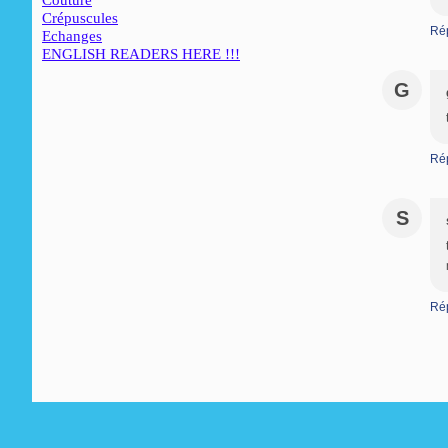
Couture
Crépuscules
Ré
Echanges
ENGLISH READERS HERE !!!
G
Ré
S
Ré