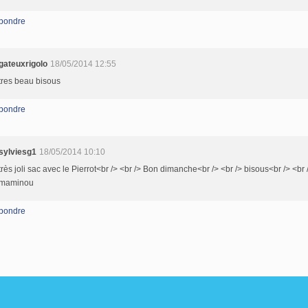
pondre
gateuxrigolo
18/05/2014 12:55
tres beau bisous
pondre
sylviesg1
18/05/2014 10:10
très joli sac avec le Pierrot<br /> <br /> Bon dimanche<br /> <br /> bisous<br /> <br 
maminou
pondre