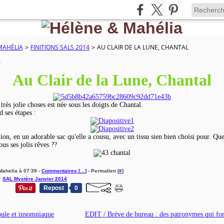
MAHÉLIA
>
FINITIONS SALS 2014
>
AU CLAIR DE LA LUNE, CHANTAL
4
Au Clair de la Lune, Chantal
rès jolie choses est née sous les doigts de Chantal.
d ses étapes :
tion, en un adorable sac qu'elle a cousu, avec un tissu sien bien choisi pour. Que
ous ses jolis rêves ??
Mahelia à 07:39 -
Commentaires [
…
]
- Permalien [
#
]
,
SAL Mystère Janvier 2014
Repost
0
le et insomniaque
EDIT / Brève de bureau : des patronymes qui font