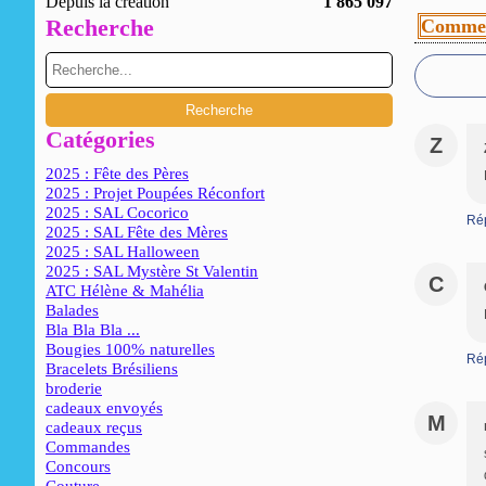
Depuis la création
1 865 097
Recherche
Commen
Catégories
Z
2025 : Fête des Pères
2025 : Projet Poupées Réconfort
2025 : SAL Cocorico
Ré
2025 : SAL Fête des Mères
2025 : SAL Halloween
2025 : SAL Mystère St Valentin
C
ATC Hélène & Mahélia
Balades
Bla Bla Bla ...
Bougies 100% naturelles
Ré
Bracelets Brésiliens
broderie
cadeaux envoyés
M
cadeaux reçus
Commandes
Concours