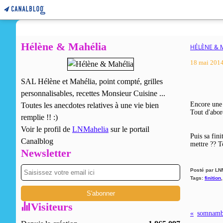
Hélène & Mahélia
HÉLÈNE & 
18 mai 201
SAL Hélène et Mahélia, point compté, grilles
personnalisables, recettes Monsieur Cuisine ...
Encore une t
Toutes les anecdotes relatives à une vie bien
Tout d'abor
remplie !! :)
Voir le profil de
LNMahelia
sur le portail
Puis sa fini
Canalblog
mettre ?? T
Newsletter
Posté par LN
Tags:
finition
Visiteurs
somnambu