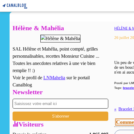
Hélène & Mahélia
HÉLÈNE & 
26 juillet 2
SAL Hélène et Mahélia, point compté, grilles
personnalisables, recettes Monsieur Cuisine ...
Un peu de vé
Toutes les anecdotes relatives à une vie bien
de ses bouc
remplie !! :)
n'en ai aucu
Voir le profil de
LNMahelia
sur le portail
Posté par LN
Canalblog
Tags:
bracele
Newsletter
Bracelet 
Commen
Visiteurs