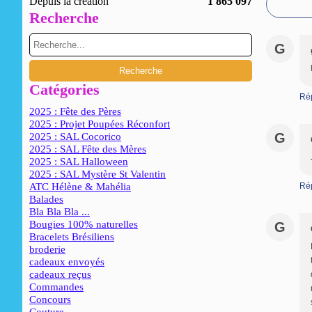
Depuis la création
1 865 097
Recherche
G
Catégories
Ré
2025 : Fête des Pères
2025 : Projet Poupées Réconfort
G
2025 : SAL Cocorico
2025 : SAL Fête des Mères
2025 : SAL Halloween
2025 : SAL Mystère St Valentin
ATC Hélène & Mahélia
Ré
Balades
Bla Bla Bla ...
Bougies 100% naturelles
G
Bracelets Brésiliens
broderie
cadeaux envoyés
cadeaux reçus
Commandes
Concours