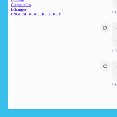
Couture
Crépuscules
Echanges
Ré
ENGLISH READERS HERE !!!
D
Ré
C
Ré