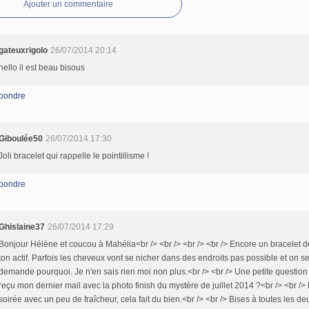
Ajouter un commentaire
gateuxrigolo
26/07/2014 20:14
hello il est beau bisous
pondre
Giboulée50
26/07/2014 17:30
Joli bracelet qui rappelle le pointillisme !
pondre
Ghislaine37
26/07/2014 17:29
Bonjour Hélène et coucou à Mahélia<br /> <br /> <br /> <br /> Encore un bracelet d
ton actif. Parfois les cheveux vont se nicher dans des endroits pas possible et on s
demande pourquoi. Je n'en sais rien moi non plus.<br /> <br /> Une petite question 
reçu mon dernier mail avec la photo finish du mystère de juillet 2014 ?<br /> <br /
soirée avec un peu de fraîcheur, cela fait du bien.<br /> <br /> Bises à toutes les de