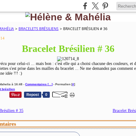
MAHÉLIA
>
BRACELETS BRÉSILIENS
>
BRACELET BRÉSILIEN # 36
014
Bracelet Brésilien # 36
cu pour celui-ci ... mais bon : c'est elle qui a choisi chacune des couleurs, et 
lettes s'est prise dans les mailles du bracelet ... Ne me demandez pas comment ell
ne idée !!! :)
Mahelia à 16:48 -
Commentaires [
…
]
- Permalien [
#
]
t brésilien
Repost
0
Brésilien # 35
Bracelet Brés
taires