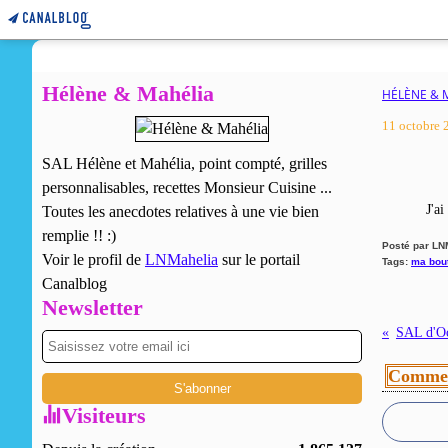
Hélène & Mahélia
HÉLÈNE & 
11 octobre 
SAL Hélène et Mahélia, point compté, grilles
personnalisables, recettes Monsieur Cuisine ...
J'ai
Toutes les anecdotes relatives à une vie bien
remplie !! :)
Posté par LN
Voir le profil de
LNMahelia
sur le portail
Tags:
ma bou
Canalblog
Newsletter
SAL d'Oc
Commen
Visiteurs