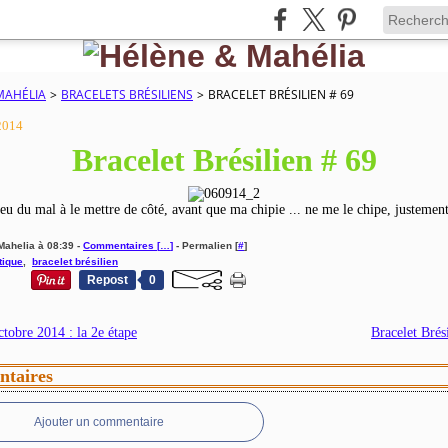
MAHÉLIA
>
BRACELETS BRÉSILIENS
>
BRACELET BRÉSILIEN # 69
2014
Bracelet Brésilien # 69
 eu du mal à le mettre de côté, avant que ma chipie ... ne me le chipe, justement
Mahelia à 08:39 -
Commentaires [
…
]
- Permalien [
#
]
tique
,
bracelet brésilien
Repost
0
tobre 2014 : la 2e étape
Bracelet Brés
taires
Ajouter un commentaire