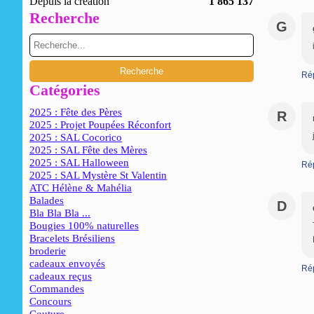
Depuis la création
1 865 137
Recherche
G
Ré
Catégories
2025 : Fête des Pères
R
2025 : Projet Poupées Réconfort
2025 : SAL Cocorico
2025 : SAL Fête des Mères
2025 : SAL Halloween
Ré
2025 : SAL Mystère St Valentin
ATC Hélène & Mahélia
Balades
D
Bla Bla Bla ...
Bougies 100% naturelles
Bracelets Brésiliens
broderie
cadeaux envoyés
Ré
cadeaux reçus
Commandes
Concours