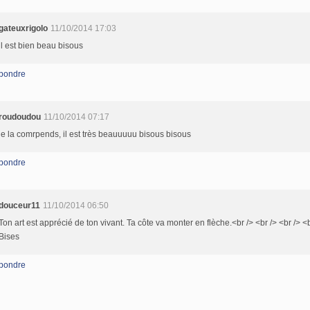
gateuxrigolo
11/10/2014 17:03
il est bien beau bisous
pondre
roudoudou
11/10/2014 07:17
je la comrpends, il est très beauuuuu bisous bisous
pondre
douceur11
11/10/2014 06:50
Ton art est apprécié de ton vivant. Ta côte va monter en flèche.<br /> <br /> <br /> <b
Bises
pondre