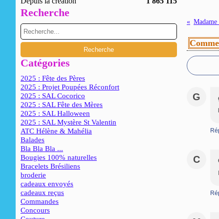
Depuis la création
1 865 115
Recherche
Madame N
Commen
Catégories
2025 : Fête des Pères
2025 : Projet Poupées Réconfort
G
2025 : SAL Cocorico
2025 : SAL Fête des Mères
2025 : SAL Halloween
2025 : SAL Mystère St Valentin
ATC Hélène & Mahélia
Ré
Balades
Bla Bla Bla ...
Bougies 100% naturelles
C
Bracelets Brésiliens
broderie
cadeaux envoyés
cadeaux reçus
Ré
Commandes
Concours