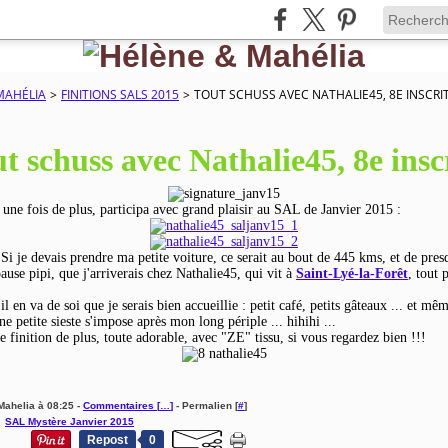
MAHÉLIA
>
FINITIONS SALS 2015
>
TOUT SCHUSS AVEC NATHALIE45, 8E INSCRI
t schuss avec Nathalie45, 8e insc
 une fois de plus, participa avec grand plaisir au SAL de Janvier 2015 :
. Si je devais prendre ma petite voiture, ce serait au bout de 445 kms, et de pre
ause pipi, que j'arriverais chez Nathalie45, qui vit à
Saint-Lyé-la-Forêt
, tout 
il en va de soi que je serais bien accueillie : petit café, petits gâteaux ... et mê
une petite sieste s'impose après mon long périple ... hihihi ...
e finition de plus, toute adorable, avec "ZE" tissu, si vous regardez bien !!!
Mahelia à 08:25 -
Commentaires [
…
]
- Permalien [
#
]
,
SAL Mystère Janvier 2015
Repost
0