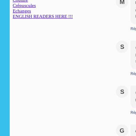
Couture
M
Crépuscules
Echanges
ENGLISH READERS HERE !!!
Ré
S
Ré
S
Ré
G