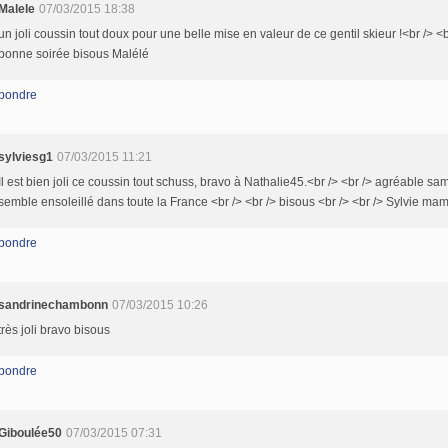
Malele
07/03/2015 18:38
un joli coussin tout doux pour une belle mise en valeur de ce gentil skieur !<br /> <b
bonne soirée bisous Malélé
pondre
sylviesg1
07/03/2015 11:21
Il est bien joli ce coussin tout schuss, bravo à Nathalie45.<br /> <br /> agréable sa
semble ensoleillé dans toute la France <br /> <br /> bisous <br /> <br /> Sylvie ma
pondre
sandrinechambonn
07/03/2015 10:26
très joli bravo bisous
pondre
Giboulée50
07/03/2015 07:31