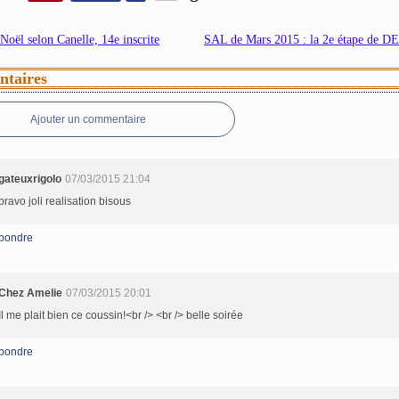
oël selon Canelle, 14e inscrite
SAL de Mars 2015 : la 2e étape de
taires
Ajouter un commentaire
gateuxrigolo
07/03/2015 21:04
bravo joli realisation bisous
pondre
Chez Amelie
07/03/2015 20:01
Il me plait bien ce coussin!<br /> <br /> belle soirée
pondre