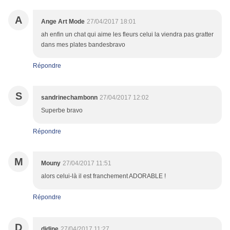
A
Ange Art Mode
27/04/2017 18:01
ah enfin un chat qui aime les fleurs celui la viendra pas gratter
dans mes plates bandesbravo
Répondre
S
sandrinechambonn
27/04/2017 12:02
Superbe bravo
Répondre
M
Mouny
27/04/2017 11:51
alors celui-là il est franchement ADORABLE !
Répondre
D
didine
27/04/2017 11:27