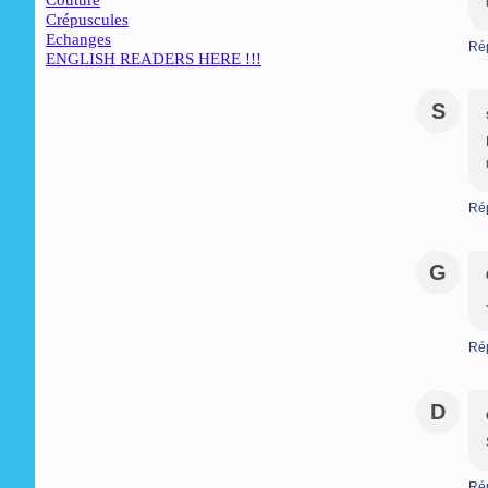
Couture
Crépuscules
Echanges
Ré
ENGLISH READERS HERE !!!
S
Ré
G
Ré
D
Ré