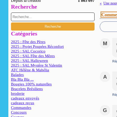
Depuis la création
1 865 097
Une nouv
Recherche
Commen
Catégories
2025 : Fête des Pères
M
2025 : Projet Poupées Réconfort
2025 : SAL Cocorico
2025 : SAL Fête des Mères
2025 : SAL Halloween
Ré
2025 : SAL Mystère St Valentin
ATC Hélène & Mahélia
Balades
A
Bla Bla Bla ...
Bougies 100% naturelles
Bracelets Brésiliens
broderie
Ré
cadeaux envoyés
cadeaux reçus
Commandes
G
Concours