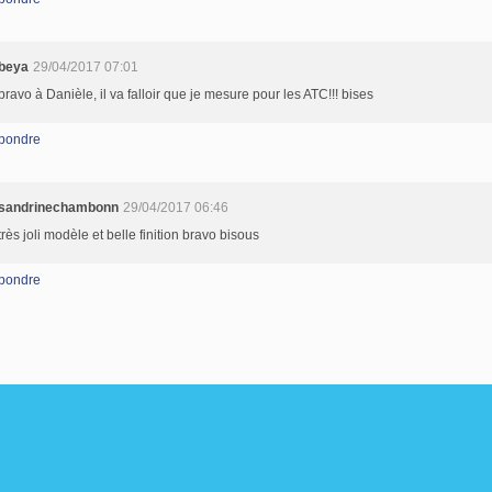
beya
29/04/2017 07:01
bravo à Danièle, il va falloir que je mesure pour les ATC!!! bises
pondre
sandrinechambonn
29/04/2017 06:46
très joli modèle et belle finition bravo bisous
pondre
il Canalblog
Top articles
Contact
Signaler un abus
C.G.U.
Cookies et donné