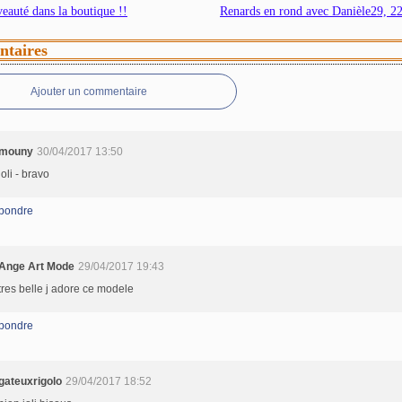
eauté dans la boutique !!
Renards en rond avec Danièle29, 22e
taires
Ajouter un commentaire
mouny
30/04/2017 13:50
joli - bravo
pondre
Ange Art Mode
29/04/2017 19:43
tres belle j adore ce modele
pondre
gateuxrigolo
29/04/2017 18:52