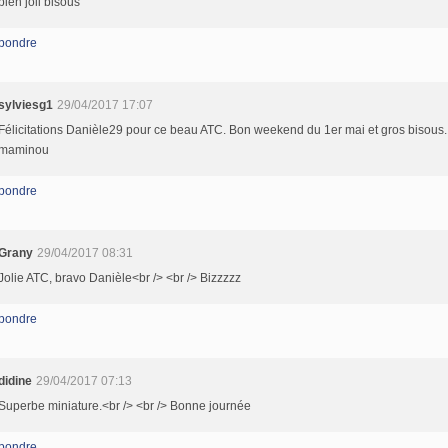
bien joli bisous
pondre
sylviesg1
29/04/2017 17:07
Félicitations Danièle29 pour ce beau ATC. Bon weekend du 1er mai et gros bisous.
maminou
pondre
Grany
29/04/2017 08:31
Jolie ATC, bravo Danièle<br /> <br /> Bizzzzz
pondre
didine
29/04/2017 07:13
Superbe miniature.<br /> <br /> Bonne journée
pondre