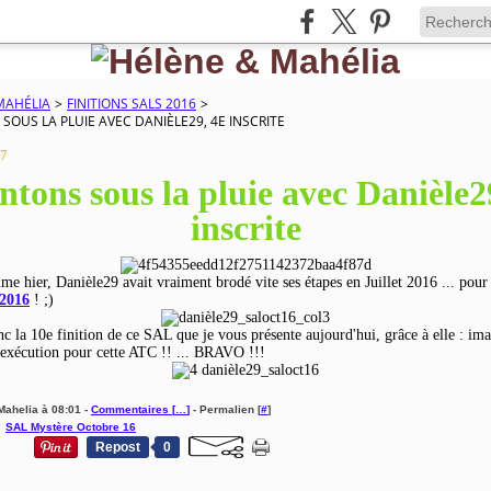
MAHÉLIA
>
FINITIONS SALS 2016
>
OUS LA PLUIE AVEC DANIÈLE29, 4E INSCRITE
17
tons sous la pluie avec Danièle2
inscrite
me hier, Danièle29 avait vraiment brodé vite ses étapes en Juillet 2016 ... pou
 2016
! ;)
nc la 10e finition de ce SAL que je vous présente aujourd'hui, grâce à elle : im
d'exécution pour cette ATC !! ... BRAVO !!!
Mahelia à 08:01 -
Commentaires [
…
]
- Permalien [
#
]
,
SAL Mystère Octobre 16
Repost
0