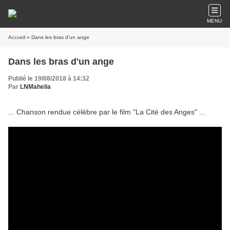
MENU
Accueil
» Dans les bras d'un ange
Dans les bras d'un ange
Publié le 19/08/2018 à 14:32
Par
LNMahelia
... Chanson rendue célèbre par le film "La Cité des Anges" ...