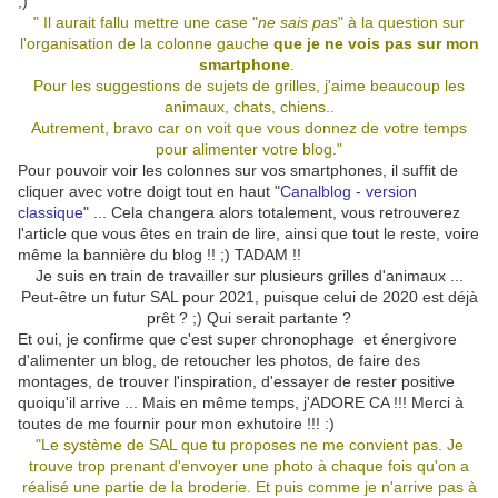
;)
" Il aurait fallu mettre une case "
ne sais pas
" à la question sur
l'organisation de la colonne gauche
que je ne vois pas sur mon
smartphone
.
Pour les suggestions de sujets de grilles, j'aime beaucoup les
animaux, chats, chiens..
Autrement, bravo car on voit que vous donnez de votre temps
pour alimenter votre blog."
Pour pouvoir voir les colonnes sur vos smartphones, il suffit de
cliquer avec votre doigt tout en haut "
Canalblog - version
classique
" ... Cela changera alors totalement, vous retrouverez
l'article que vous êtes en train de lire, ainsi que tout le reste, voire
même la bannière du blog !! ;) TADAM !!
Je suis en train de travailler sur plusieurs grilles d'animaux ...
Peut-être un futur SAL pour 2021, puisque celui de 2020 est déjà
prêt ? ;) Qui serait partante ?
Et oui, je confirme que c'est super chronophage et énergivore
d'alimenter un blog, de retoucher les photos, de faire des
montages, de trouver l'inspiration, d'essayer de rester positive
quoiqu'il arrive ... Mais en même temps, j'ADORE CA !!! Merci à
toutes de me fournir pour mon exhutoire !!! :)
"Le système de SAL que tu proposes ne me convient pas. Je
trouve trop prenant d'envoyer une photo à chaque fois qu'on a
réalisé une partie de la broderie. Et puis comme je n'arrive pas à