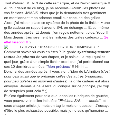
Tout d'abord, MERCI de cette remarque, et de l'avoir remarqué !!
Au tout début de ce blog, je ne recevais JAMAIS les photos de
vos finitions. JAMAIS. Alors que je la demandais très gentiment
en mentionnant mon adresse email sur chacune des grilles.
Alors, j'ai mis en place ce système de la photo de la finition = une
grille cadeau en rapport avec le SAL en échange ... Et ce, même
des années après. Et depuis, j'en reçois nettement plus. Youpi !!
Mais depuis, très rarement les finitions des grilles cadeaux ...
2e
effet kisscool !!
:/
Comment savoir où vous en êtes ? Je garde
systématiquement
toutes les photos
de vos étapes, et je sais qui a reçu quoi et
quel jour, grâce à un simple fichier excel que j'ai perfectionné sur
ces 10 dernières années. "
Mon précieux
" !! Hihihi ...
Donc, si des années après, il vous vient l'idée de LA finition (
c'est
pour cela aussi que je présente celles des autres brodeuses,
pour peu qu'elles en inspirent d'autres
), la grille cadeau est alors
envoyée. Jamais je ne lèserai quiconque sur ce principe, j'ai trop
de scrupules pour cela !! ;)
Et c'est également pour cela que, dans les rubriques de gauche,
vous pouvez voir celles intitulées "
Finitions SAL ... + année
", et
sous chaque article, je mets en tag le mois en question. J'essaye
d'être le plus exhaustive possible, mais je ne suis qu'humaine ...