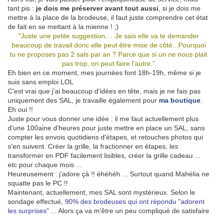
tant pis :
je dois me préserver avant tout aussi
, si je dois me
mettre à la place de la brodeuse, il faut juste comprendre cet état
de fait en se mettant à la mienne ! ;)
"Juste une petite suggestion.... Je sais elle va te demander
beaucoup de travail donc elle peut être mise de côté...Pourquoi
tu ne proposes pas 2 sals par an ? Parce que si un ne nous plait
pas trop, on peut faire l'autre."
Eh bien en ce moment, mes journées font 18h-19h, même si je
suis sans emploi LOL
C'est vrai que j'ai beaucoup d'idées en tête, mais je ne fais pas
uniquement des SAL, je travaille également pour
ma boutique
.
Eh oui !!
Juste pour vous donner une idée : il me faut actuellement plus
d'une 100aine d'heures pour juste mettre en place un SAL, sans
compter les envois quotidiens d'étapes, et retouches photos qui
s'en suivent. Créer la grille, la fractionner en étapes, les
transformer en PDF facilement lisibles, créer la grille cadeau ...
etc pour chaque mois ...
Heureusement : j'adore çà !! éhéhéh ... Surtout quand Mahélia ne
squatte pas le PC !!
Maintenant, actuellement, mes SAL sont mystérieux. Selon le
sondage effectué,
90% des brodeuses qui ont répondu "adorent
les surprises"
... Alors ça va m'être un peu compliqué de satisfaire