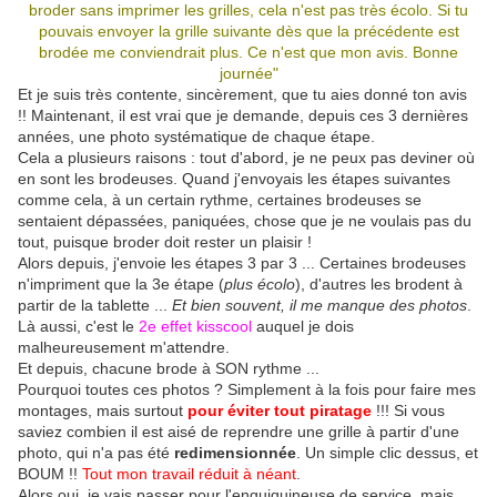
broder sans imprimer les grilles, cela n'est pas très écolo. Si tu
pouvais envoyer la grille suivante dès que la précédente est
brodée me conviendrait plus. Ce n'est que mon avis. Bonne
journée"
Et je suis très contente, sincèrement, que tu aies donné ton avis
!! Maintenant, il est vrai que je demande, depuis ces 3 dernières
années, une photo systématique de chaque étape.
Cela a plusieurs raisons : tout d'abord, je ne peux pas deviner où
en sont les brodeuses. Quand j'envoyais les étapes suivantes
comme cela, à un certain rythme, certaines brodeuses se
sentaient dépassées, paniquées, chose que je ne voulais pas du
tout, puisque broder doit rester un plaisir !
Alors depuis, j'envoie les étapes 3 par 3 ... Certaines brodeuses
n'impriment que la 3e étape (
plus écolo
), d'autres les brodent à
partir de la tablette ...
Et bien souvent, il me manque des photos
.
Là aussi, c'est le
2e effet kisscool
auquel je dois
malheureusement m'attendre.
Et depuis, chacune brode à SON rythme ...
Pourquoi toutes ces photos ? Simplement à la fois pour faire mes
montages, mais surtout
pour éviter tout piratage
!!! Si vous
saviez combien il est aisé de reprendre une grille à partir d'une
photo, qui n'a pas été
redimensionnée
. Un simple clic dessus, et
BOUM !!
Tout mon travail réduit à néant
.
Alors oui, je vais passer pour l'enquiquineuse de service, mais