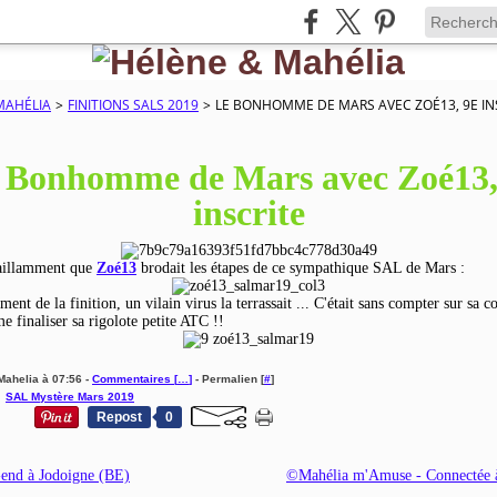
MAHÉLIA
>
FINITIONS SALS 2019
>
LE BONHOMME DE MARS AVEC ZOÉ13, 9E IN
 Bonhomme de Mars avec Zoé13,
inscrite
vaillamment que
Zoé13
brodait les étapes de ce sympathique SAL de Mars :
nt de la finition, un vilain virus la terrassait ... C'était sans compter sur sa c
e finaliser sa rigolote petite ATC !!
Mahelia à 07:56 -
Commentaires [
…
]
- Permalien [
#
]
,
SAL Mystère Mars 2019
Repost
0
end à Jodoigne (BE)
©Mahélia m'Amuse - Connectée à