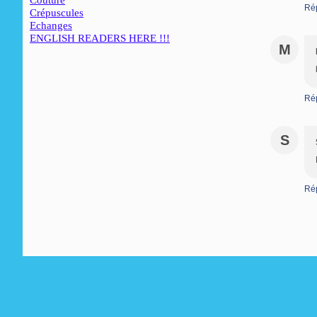
Couture
Ré
Crépuscules
Echanges
ENGLISH READERS HERE !!!
M
Ré
S
Ré