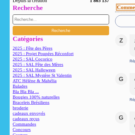
Depuis la création
1 865 137
Recherche
Commen
Catégories
Z
2025 : Fête des Pères
2025 : Projet Poupées Réconfort
2025 : SAL Cocorico
Ré
2025 : SAL Fête des Mères
2025 : SAL Halloween
2025 : SAL Mystère St Valentin
G
ATC Hélène & Mahélia
Balades
Bla Bla Bla ...
Bougies 100% naturelles
Ré
Bracelets Brésiliens
broderie
cadeaux envoyés
G
cadeaux reçus
Commandes
Concours