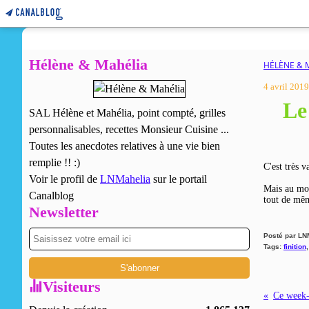
Hélène & Mahélia
HÉLÈNE & 
4 avril 2019
Le
SAL Hélène et Mahélia, point compté, grilles
personnalisables, recettes Monsieur Cuisine ...
Toutes les anecdotes relatives à une vie bien
remplie !! :)
C'est très 
Voir le profil de
LNMahelia
sur le portail
Mais au mome
Canalblog
tout de mêm
Newsletter
Posté par LN
Tags:
finition
Visiteurs
Ce week-