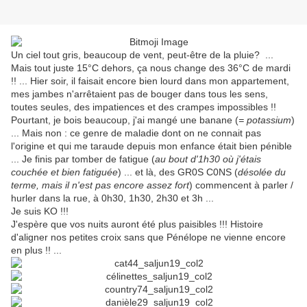
Un ciel tout gris, beaucoup de vent, peut-être de la pluie? ...
Mais tout juste 15°C dehors, ça nous change des 36°C de mardi
!! ... Hier soir, il faisait encore bien lourd dans mon appartement,
mes jambes n'arrêtaient pas de bouger dans tous les sens,
toutes seules, des impatiences et des crampes impossibles !!
Pourtant, je bois beaucoup, j'ai mangé une banane (
= potassium
)
... Mais non : ce genre de maladie dont on ne connait pas
l'origine et qui me taraude depuis mon enfance était bien pénible
... Je finis par tomber de fatigue (
au bout d'1h30 où j'étais
couchée et bien fatiguée
) ... et là, des GR0S C0NS (
désolée du
terme, mais il n'est pas encore assez fort
) commencent à parler /
hurler dans la rue, à 0h30, 1h30, 2h30 et 3h ...
Je suis KO !!!
J'espère que vos nuits auront été plus paisibles !!! Histoire
d'aligner nos petites croix sans que Pénélope ne vienne encore
en plus !! ...