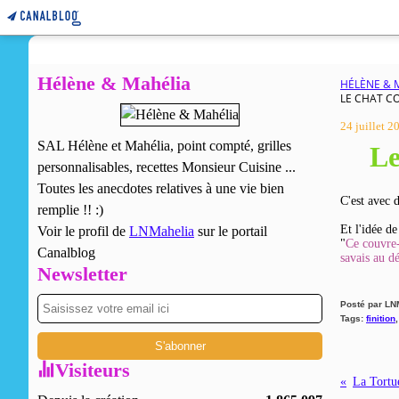
Hélène & Mahélia
HÉLÈNE & 
LE CHAT CO
24 juillet 2
SAL Hélène et Mahélia, point compté, grilles
Le
personnalisables, recettes Monsieur Cuisine ...
Toutes les anecdotes relatives à une vie bien
C'est avec d
remplie !! :)
Et l'idée de
Voir le profil de
LNMahelia
sur le portail
"
Ce couvre-
Canalblog
savais au dé
Newsletter
Posté par LN
Tags:
finition
Visiteurs
La Tortu