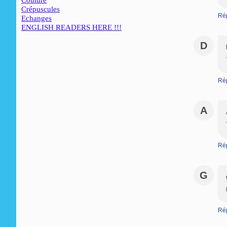
Couture
Crépuscules
Ré
Echanges
ENGLISH READERS HERE !!!
D
Ré
A
Ré
G
Ré