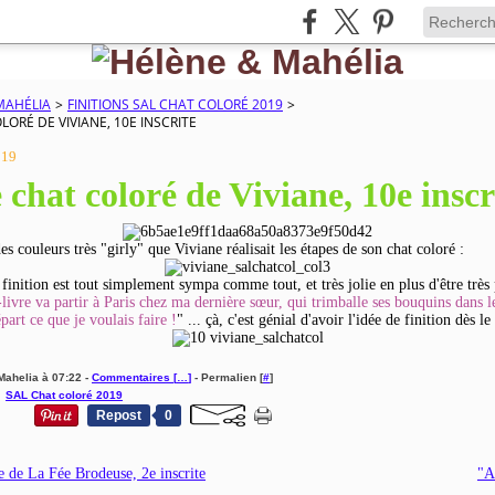
MAHÉLIA
>
FINITIONS SAL CHAT COLORÉ 2019
>
LORÉ DE VIVIANE, 10E INSCRITE
019
 chat coloré de Viviane, 10e inscr
es couleurs très "girly" que Viviane réalisait les étapes de son chat coloré :
 finition est tout simplement sympa comme tout, et très jolie en plus d'être très 
livre va partir à Paris chez ma dernière sœur, qui trimballe ses bouquins dans l
part ce que je voulais faire !
" ... çà, c'est génial d'avoir l'idée de finition dès le
Mahelia à 07:22 -
Commentaires [
…
]
- Permalien [
#
]
,
SAL Chat coloré 2019
Repost
0
e de La Fée Brodeuse, 2e inscrite
"A