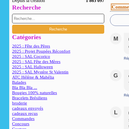
Depuis la création
1 865 097
Recherche
Commen
Catégories
M
2025 : Fête des Pères
2025 : Projet Poupées Réconfort
2025 : SAL Cocorico
Ré
2025 : SAL Fête des Mères
2025 : SAL Halloween
2025 : SAL Mystère St Valentin
G
ATC Hélène & Mahélia
Balades
Bla Bla Bla ...
Bougies 100% naturelles
Ré
Bracelets Brésiliens
broderie
cadeaux envoyés
L
cadeaux reçus
Commandes
Concours