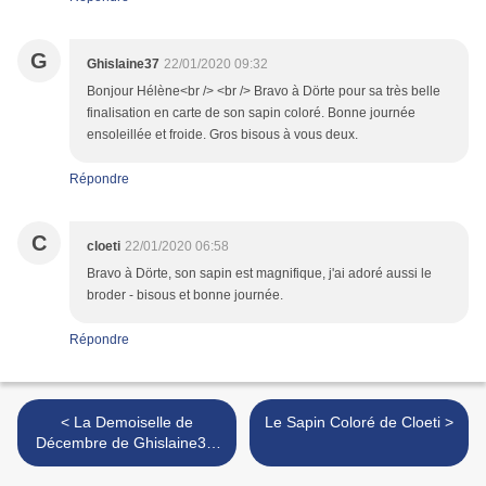
G
Ghislaine37
22/01/2020 09:32
Bonjour Hélène<br /> <br /> Bravo à Dörte pour sa très belle
finalisation en carte de son sapin coloré. Bonne journée
ensoleillée et froide. Gros bisous à vous deux.
Répondre
C
cloeti
22/01/2020 06:58
Bravo à Dörte, son sapin est magnifique, j'ai adoré aussi le
broder - bisous et bonne journée.
Répondre
< La Demoiselle de
Le Sapin Coloré de Cloeti >
Décembre de Ghislaine37,
16e inscrite