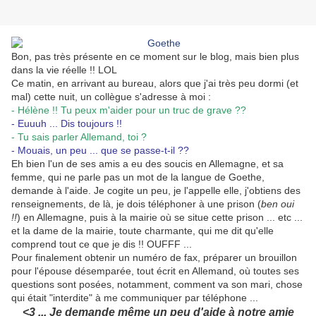
Bon, pas très présente en ce moment sur le blog, mais bien plus
dans la vie réelle !! LOL
Ce matin, en arrivant au bureau, alors que j'ai très peu dormi (et
mal) cette nuit, un collègue s'adresse à moi :
- Hélène !! Tu peux m'aider pour un truc de grave ??
- Euuuh ... Dis toujours !!
- Tu sais parler Allemand, toi ?
- Mouais, un peu ... que se passe-t-il ??
Eh bien l'un de ses amis a eu des soucis en Allemagne, et sa
femme, qui ne parle pas un mot de la langue de Goethe,
demande à l'aide. Je cogite un peu, je l'appelle elle, j'obtiens des
renseignements, de là, je dois téléphoner à une prison (
ben oui
!!
) en Allemagne, puis à la mairie où se situe cette prison ... etc ...
et la dame de la mairie, toute charmante, qui me dit qu'elle
comprend tout ce que je dis !! OUFFF ...
Pour finalement obtenir un numéro de fax, préparer un brouillon
pour l'épouse désemparée, tout écrit en Allemand, où toutes ses
questions sont posées, notamment, comment va son mari, chose
qui était "interdite" à me communiquer par téléphone ...
<3 ... Je demande même un peu d'aide à notre amie