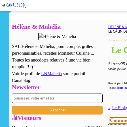
Hélène & Mahélia
HÉLÈNE & 
LE CÂLIN D
11 août 202
SAL Hélène et Mahélia, point compté, grilles
Le C
personnalisables, recettes Monsieur Cuisine ...
Toutes les anecdotes relatives à une vie bien
Si Anne25 é
remplie !! :)
cette petite
Voir le profil de
LNMahelia
sur le portail
Canalblog
Posté par LN
Newsletter
Tags:
grille 
Le Husky
Visiteurs
Commen