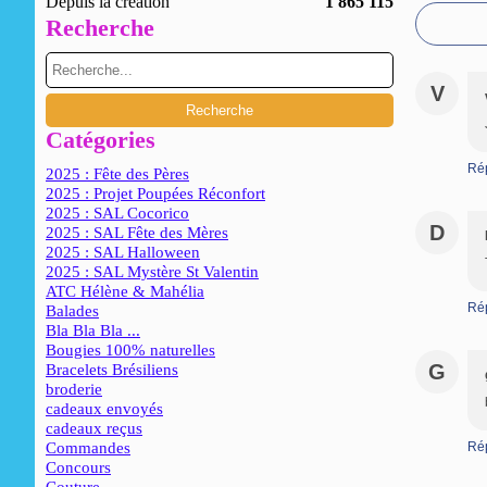
Depuis la création
1 865 115
Recherche
V
Catégories
Ré
2025 : Fête des Pères
2025 : Projet Poupées Réconfort
2025 : SAL Cocorico
D
2025 : SAL Fête des Mères
2025 : SAL Halloween
2025 : SAL Mystère St Valentin
ATC Hélène & Mahélia
Ré
Balades
Bla Bla Bla ...
Bougies 100% naturelles
G
Bracelets Brésiliens
broderie
cadeaux envoyés
cadeaux reçus
Commandes
Ré
Concours