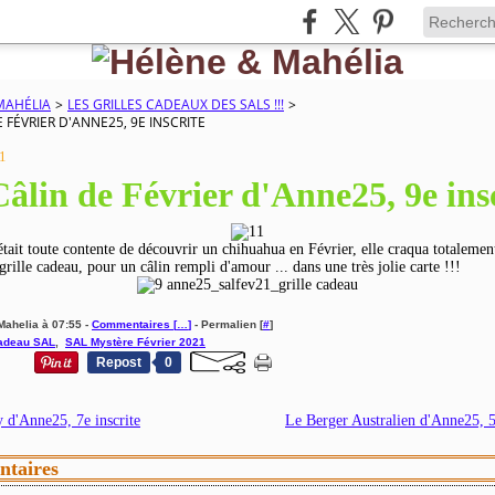
MAHÉLIA
>
LES GRILLES CADEAUX DES SALS !!!
>
E FÉVRIER D'ANNE25, 9E INSCRITE
1
âlin de Février d'Anne25, 9e ins
tait toute contente de découvrir un chihuahua en Février, elle craqua totalemen
 grille cadeau, pour un câlin rempli d'amour ... dans une très jolie carte !!!
Mahelia à 07:55 -
Commentaires [
…
]
- Permalien [
#
]
cadeau SAL
,
SAL Mystère Février 2021
Repost
0
 d'Anne25, 7e inscrite
Le Berger Australien d'Anne25, 5
taires