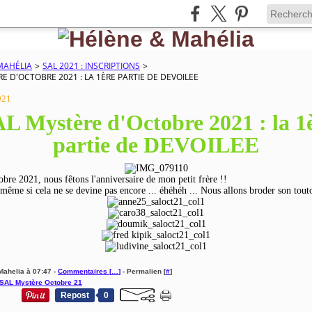
MAHÉLIA
>
SAL 2021 : INSCRIPTIONS
>
E D'OCTOBRE 2021 : LA 1ÈRE PARTIE DE DEVOILEE
021
L Mystère d'Octobre 2021 : la 1
partie de DEVOILEE
obre 2021, nous fêtons l'anniversaire de mon petit frère !!
 même si cela ne se devine pas encore ... éhéhéh ... Nous allons broder son toutou
Mahelia à 07:47 -
Commentaires [
…
]
- Permalien [
#
]
SAL Mystère Octobre 21
Repost
0