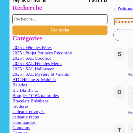
Depuis la création
1 865 152
Recherche
Petits mo
Commen
Catégories
2025 : Fête des Pères
2025 : Projet Poupées Réconfort
S
2025 : SAL Cocorico
2025 : SAL Fête des Mères
2025 : SAL Halloween
2025 : SAL Mystère St Valentin
Ré
ATC Hélène & Mahélia
Balades
Bla Bla Bla ...
D
Bougies 100% naturelles
Bracelets Brésiliens
broderie
cadeaux envoyés
Ré
cadeaux reçus
Commandes
Concours
T