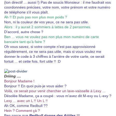
(ton directif ... aussi !) Pas de soucis Monsieur : il me faudrait vos
coordonnées précises, votre nom, votre prénom et votre numéro
de téléphone s'il vous plaît.
Ah !! Et puis pas non plus mon poids ?
Non, ni la couleur de vos yeux, ce ne sera pas utile.
Alors : il y aurait 2 sommiers à lattes de 2 personnes.
D'accord, autre chose ?
Ben ... vous ne voulez pas non plus mon numéro de carte
bancaire tant qu'à faire ?
Oh vous savez, si votre compte n'est pas approvisionné
régulièrement, ce ne sera pas utile, mais si vous voulez me
donner le code à 3 chiffres à l'arrière de votre carte, ce serait
fortuit ... et cette fois, fort utile !! :D
Driiing ....
Bonjour Madame !
Bonjour !! En quoi puis-je vous aider ?
Voilà, ce serait pour venir chercher un lave-vaisselle à Lexy ...
Désolée Madame, ça a coupé : vous m'avez dit M-exy ou L-exy ?
Lexy ... avec un L !! Un L !!
Ah OK, comme Redbull ??
Hein ? Comment çà ?
Ben parce que
Redbull donne des Aiiiiles
!!!