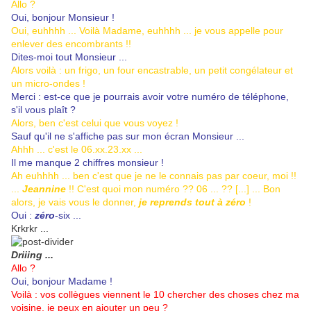
Allo ?
Oui, bonjour Monsieur !
Oui, euhhhh ... Voilà Madame, euhhhh ... je vous appelle pour
enlever des encombrants !!
Dites-moi tout Monsieur ...
Alors voilà : un frigo, un four encastrable, un petit congélateur et
un micro-ondes !
Merci : est-ce que je pourrais avoir votre numéro de téléphone,
s'il vous plaît ?
Alors, ben c'est celui que vous voyez !
Sauf qu'il ne s'affiche pas sur mon écran Monsieur ...
Ahhh ... c'est le 06.xx.23.xx ...
Il me manque 2 chiffres monsieur !
Ah euhhhh ... ben c'est que je ne le connais pas par coeur, moi !!
...
Jeannine
!! C'est quoi mon numéro ?? 06 ... ?? [...] ... Bon
alors, je vais vous le donner,
je reprends tout à zéro
!
Oui :
zéro
-six ...
Krkrkr ...
Driiing ...
Allo ?
Oui, bonjour Madame !
Voilà : vos collègues viennent le 10 chercher des choses chez ma
voisine, je peux en ajouter un peu ?