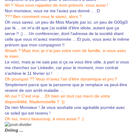
Ah !! Vous vous rappelez de mon prénom, vous aussi !
Non monsieur, vous ne me l'aviez pas donné ... :D
??? Ben comment vous le savez, alors ?
Oh vous savez, un peu de Miss Marple par ici, un peu de G00gl3
par là ... on m'a dit que j'ai oublié d'être idiote, autant que ça
serve !! ;) ... Un conférencier, dont l'adresse de la société étant
celle que vous m'aviez mentionnée ... Et puis, vous avez le même
prénom que mon compagnon !!
Ahaah ? Mais moi, je n'ai pas votre nom de famille, si vous avez
le mien ...
Le voici, mais je ne sais pas si ça va vous être utile, à part si vous
me cherchez sur Linkedin, car pour le moment, mon contrat
s'achève le 11 février ici !
Oh pourquoi ?? Vous m'avez l'air d'être dynamique et pro !!
Simplement parce que la personne que je remplace va peut-être
revenir de son arrêt-maladie ...
Ah oui !! C'est vrai ... Eh bien en tout cas merci de votre
disponibilité, Mademoiselle !! :))
De rien Monsieur ! Je vous souhaite une agréable journée avec
ce soleil qui est revenu !
Oh oui, merci beaucoup, à vous aussi !! :)
Driiing ...