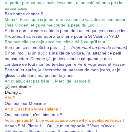
regarder partout où je suis descendu, et au café où on a pris la
pause aussi ...
Ben bonne chance !!
Merci !! Parce que si je ne retrouve rien, je vais devoir demander
chez Citroën, et ça va me coûter la peau du Luc !!
Ah ben non : si ça te coûte la peau du Luc, et que ça te casse les
N-ouilles, il va rester quoi à ta chérie pour la St Valentin ?? :D
Rho ben elle est déjà enceinte, elle a déjà ce qu'il faut !!
Ben non, ça n'empêche pas ... ;) ...
(reprenant un peu de sérieux)
Sinon, moi j'ai un truc : à ma clé de voiture, j'ai attaché ce petit
mousqueton. Comme çà, je désolidarise çà quand je dois
conduire de tout mon porte-clés genre Père Fourrasse et Passe-
Partout, et après, je l'accroche au passant de mon jeans, et je
glisse la clé dans ma poche de jeans.
Ah ouais, c'est pas bête ... Merci de l'astuce !!
Driiing ...
Allo ?
Oui, bonjour Monsieur !
Ah !! C'est bien Mme Hélène ?
Oui, monsieur, c'est bien moi !!
Voilà : je suis M. L, je vous avais appelée il y a quelques temps !
Aaaah !! M. Pierre L. ! Oui, je m'en rappelle !! Vous m'aviez
téléphoné le 26 janvier pour 2 sommiers à lattes !