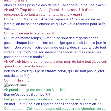
encombrants ?
Alors ce serait possible dès demain, j'ai encore un peu de place !
Ah oui ?? Trop bien !!! Alors, j'aurai : 6 chaises, 1 lit d'une
personne, 1 portant à vêtements ...
et mon mari !
Oh ben non Madame !! Attendez après le 14 février, on ne sait
jamais, on ne sait pas encore ce qu'il va vous réserver pour la St
Valentin ...
Oh ben il ne me le fête jamais !!
Oui, et en même temps, l'Amour, ce sont des regards et des
gestes chaque jour, ce n'est pas obligé que ce soit juste le jour-là,
hein !! Bon eh bien votre demande est validée, il faudra juste tout
sortir sur le trottoir ce soir devant chez vous, et mes collègues
passeront demain matin !
Ah OK : eh bien je demanderai à mon mari de faire tout çà ce soir
quand il rentrera du boulot !
Ben vous voyez qu'il peut
encore
servir, qu'il ne faut pas le jeter
tout de suite !! ;)
Oui .... hihihihi ...
Ah punaise !! ça me casse les N-ouilles !!
Ben qu'est-ce qu'il t'arrive ?!?
Ben j'ai paumé mes clés de voiture, et je n'ai pas de double ...
Ah mer-L-e !! T'as bien regardé dans l'habitacle du camion ??
Oui, partout !! J'ai ma compagne qui va venir me chercher, on va