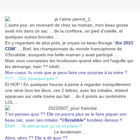
L'autre jour, en revenant de chez sa maman, mon beau gosse
avait mis dans un sac ... de la confiture, un pied d'oseille, et
quelques autres bricoles ...
En y regardant de plus près, je voyais ce beau flocage "
Aix 2021
CDM
" ... Bref, les championnats du monde francophone de
©Scrabble, auxquels ma belle-maman y avait participé ...
Mais vous connaissez les brodeuses quand elles ont l'aiguille qui
les démange, hein ?? hihihi ...
Mon coeur, tu crois que je peux faire une surprise à ta mère ?
??? ... Oui, pourquoi pas !!
Et HOP ! En quelques heures à peine à regarder tranquillement
une série tous les deux, ces 2 lettres, avec les initiales, étaient
apparues sur cette trame qui fait ... du 4 points au centimètre
LOL ...
T'en penses quoi ?? Elle ne pourra plus se le faire piquer son
beau sac, avec ses initales
"©Scrabble"
brodées dessus !!
Éhéh ... Je pense que ça va lui plaire !!
Le lendemain ...
Alors, alors ?? Elle a dit quoi ??