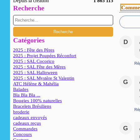
Depuis la création
1 865 115
Recherche
Commen
Catégories
D
2025 : Fête des Pères
2025 : Projet Poupées Réconfort
2025 : SAL Cocorico
Ré
2025 : SAL Fête des Mères
2025 : SAL Halloween
2025 : SAL Mystère St Valentin
G
ATC Hélène & Mahélia
Balades
Bla Bla Bla ...
Bougies 100% naturelles
Bracelets Brésiliens
Ré
broderie
cadeaux envoyés
cadeaux reçus
G
Commandes
Concours