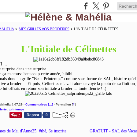
MAHÉLIA
>
MES GRILLES VOS BRODERIES
>
L'INITIALE DE CÉLINETTES
L'Initiale de Célinettes
I ...
urprise dans une surprise ...
e ça m'amuse beaucoup cette année, hihihi ...
nais donc la grille "Beau Printemps" comme sous forme de SAL, histoire qu'ell
ive à broder ... Et puis, Célinettes m'avait alors envoyé la photo de sa finition,
e lui offrais en retour son initiale à broder ... toute fleurie ! :)
Mahelia à 07:29 -
Commentaires [
…
]
- Permalien [
#
]
fferte
,
printemps
Repost
0
es de Mai d'Anne25, #thé, 6e inscrite
GRATUIT - SAL des Vacan