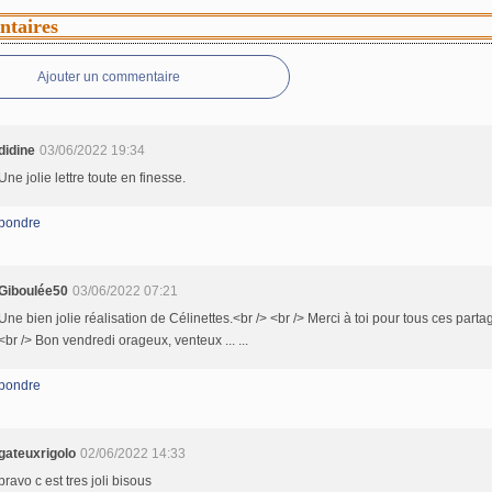
taires
Ajouter un commentaire
didine
03/06/2022 19:34
Une jolie lettre toute en finesse.
pondre
Giboulée50
03/06/2022 07:21
Une bien jolie réalisation de Célinettes.<br /> <br /> Merci à toi pour tous ces parta
<br /> Bon vendredi orageux, venteux ... ...
pondre
gateuxrigolo
02/06/2022 14:33
bravo c est tres joli bisous