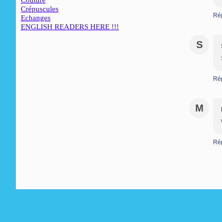
Couture
Crépuscules
Ré
Echanges
ENGLISH READERS HERE !!!
S
Ré
M
Ré