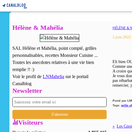
Hélène & Mahélia
HÉLÈNE & 
2 juin 2022
SAL Hélène et Mahélia, point compté, grilles
personnalisables, recettes Monsieur Cuisine ...
Eh bien OU
Toutes les anecdotes relatives à une vie bien
Comme une s
remplie !! :)
A croire qu
Je vous don
Voir le profil de
LNMahelia
sur le portail
pas rébarbat
Canalblog
remercier, j
Newsletter
Posté par LN
Tags:
grille o
Visiteurs
Les Gnom