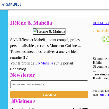
Hélène & Mahélia
HÉLÈNE & 
14 novembr
©M
SAL Hélène et Mahélia, point compté, grilles
personnalisables, recettes Monsieur Cuisine ...
Toutes les anecdotes relatives à une vie bien
remplie !! :)
Si comme mo
Hihihi ...
Voir le profil de
LNMahelia
sur le portail
Si comme mo
Canalblog
...
Newsletter
Très simpl
Il suffit de
Posté par LN
Tags:
Noël
,
b
Visiteurs