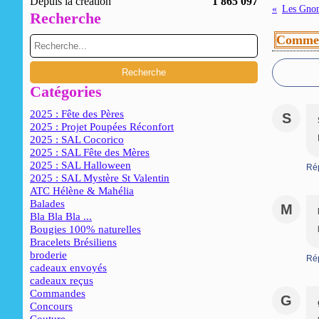
Depuis la création
1 865 097
Les Gnom
Recherche
Commen
Catégories
2025 : Fête des Pères
S
2025 : Projet Poupées Réconfort
2025 : SAL Cocorico
2025 : SAL Fête des Mères
2025 : SAL Halloween
Ré
2025 : SAL Mystère St Valentin
ATC Hélène & Mahélia
Balades
M
Bla Bla Bla ...
Bougies 100% naturelles
Bracelets Brésiliens
broderie
Ré
cadeaux envoyés
cadeaux reçus
Commandes
G
Concours