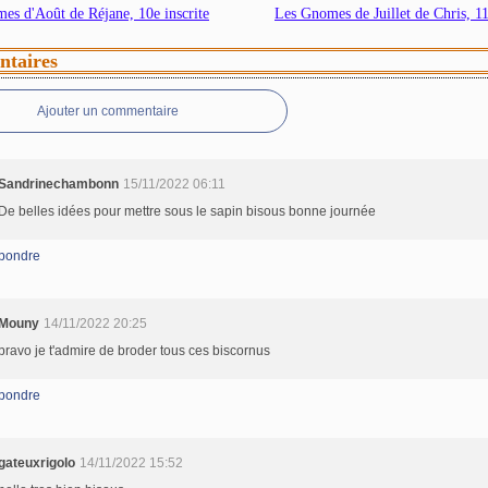
es d'Août de Réjane, 10e inscrite
Les Gnomes de Juillet de Chris, 11
taires
Ajouter un commentaire
Sandrinechambonn
15/11/2022 06:11
De belles idées pour mettre sous le sapin bisous bonne journée
pondre
Mouny
14/11/2022 20:25
bravo je t'admire de broder tous ces biscornus
pondre
gateuxrigolo
14/11/2022 15:52