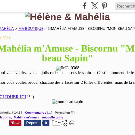
MAHÉLIA
>
MA BOUTIQUE
>
©MAHÉLIA M'AMUSE - BISCORNU "MON BEAU SAP
e 2022
ahélia m'Amuse - Biscornu "
beau Sapin"
i vous voulez avec de jolis cadeaux ... sous le sapin ... C'est le moment de le 
i vous voulez broder chacune des 2 faces sur 2 toiles différentes, mais de la
e !
CLIQUER ICI
!! :)
Mahelia à 14:14 -
Commentaires [
…
]
- Permalien [
#
]
iscornu
,
Mahélia m'amuse
,
nouvelle grille
Repost
0